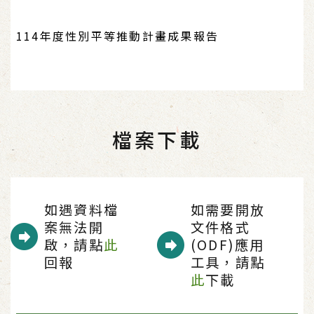
114年度性別平等推動計畫成果報告
檔案下載
如遇資料檔
如需要開放
案無法開
文件格式
啟，請點
此
(ODF)應用
回報
工具，請點
此
下載