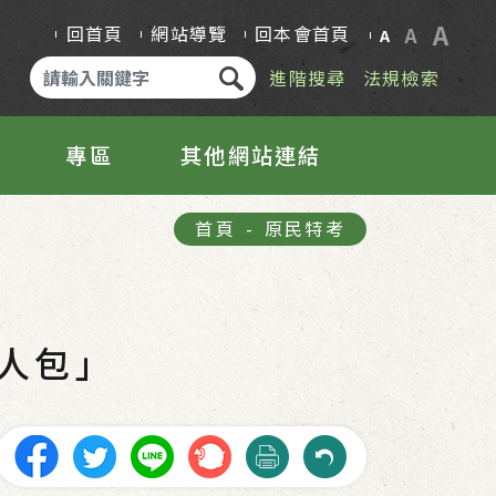
A
回首頁
網站導覽
回本會首頁
A
A
進階搜尋
法規檢索
專區
其他網站連結
首頁
-
原民特考
人包」