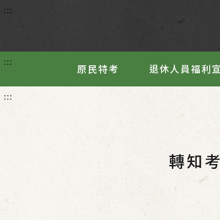
:::
:::
原民特考
退休人員福利
:::
轉知