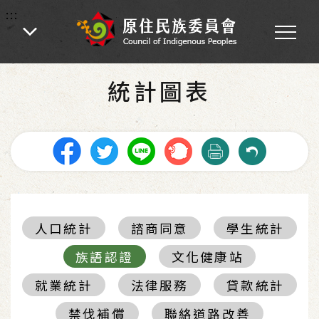
:::
:::
首頁
-
統計圖表
統計圖表
人口統計
諮商同意
學生統計
族語認證
文化健康站
就業統計
法律服務
貸款統計
禁伐補償
聯絡道路改善