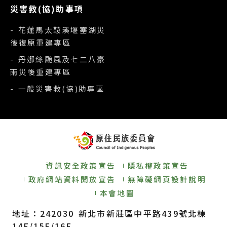
災害救(協)助事項
- 花蓮馬太鞍溪堰塞湖災
後復原重建專區
- 丹娜絲颱風及七二八豪
雨災後重建專區
- 一般災害救(協)助專區
資訊安全政策宣告
隱私權政策宣告
政府網站資料開放宣告
無障礙網頁設計說明
本會地圖
地址：242030 新北市新莊區中平路439號北棟
14F/15F/16F