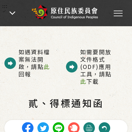
:::
:::
首頁
-
為民服務
-
原住民族就業代金常見問答
-
貳、得標通知函
如遇資料檔
如需要開放
案無法開
文件格式
啟，請點
此
(ODF)應用
回報
工具，請點
此
下載
貳、得標通知函