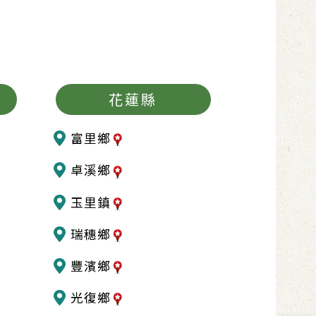
花蓮縣
富里鄉
卓溪鄉
玉里鎮
瑞穗鄉
豐濱鄉
光復鄉