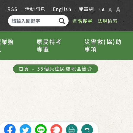
A
Q
RSS
活動訊息
English
兒童網
A
A
進階搜尋
法規檢索
權業務
原民特考
災害救(協)助
區
專區
事項
首頁
-
55個原住民族地區簡介