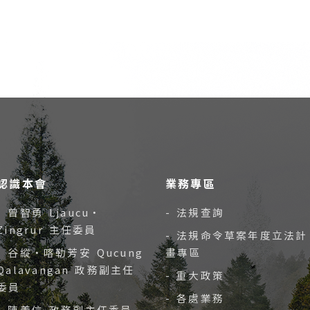
認識本會
業務專區
- 曾智勇 Ljaucu‧
- 法規查詢
Zingrur 主任委員
- 法規命令草案年度立法計
- 谷縱‧喀勒芳安 Qucung
畫專區
Qalavangan 政務副主任
- 重大政策
委員
- 各處業務
- 陳義信 政務副主任委員