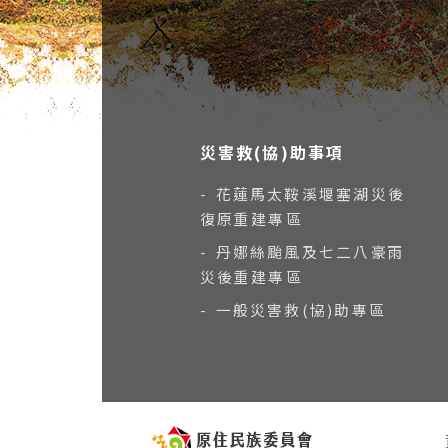
災害救(協)助事項
- 花蓮馬太鞍溪堰塞湖災後
復原重建專區
- 丹娜絲颱風及七二八豪雨
災後重建專區
- 一般災害救(協)助專區