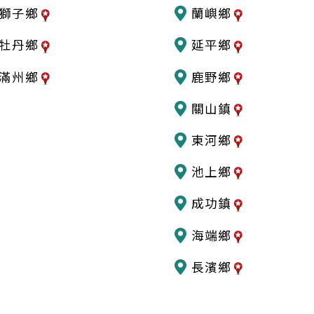
獅子鄉
蘭嶼鄉
牡丹鄉
延平鄉
滿州鄉
鹿野鄉
關山鎮
東河鄉
池上鄉
成功鎮
海端鄉
長濱鄉