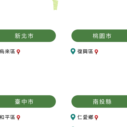
新北市
桃園市
烏來區
復興區
臺中市
南投縣
和平區
仁愛鄉