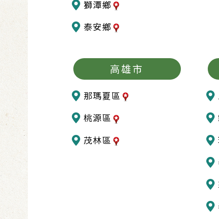
獅潭鄉
泰安鄉
高雄市
那瑪夏區
桃源區
茂林區