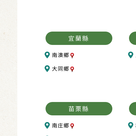
宜蘭縣
南澳鄉
大同鄉
苗栗縣
南庄鄉