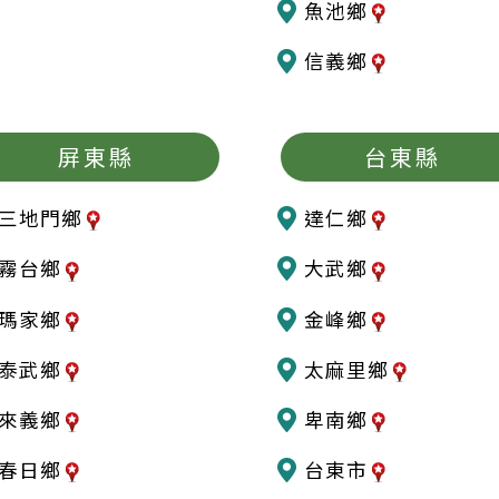
魚池鄉
信義鄉
屏東縣
台東縣
三地門鄉
達仁鄉
霧台鄉
大武鄉
瑪家鄉
金峰鄉
泰武鄉
太麻里鄉
來義鄉
卑南鄉
春日鄉
台東市