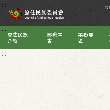
:::
網
:::
原住民族
認識本
業務專
介紹
會
區
:::