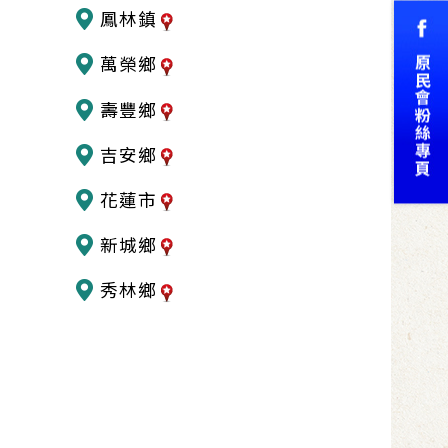
鳳林鎮
萬榮鄉
壽豐鄉
吉安鄉
花蓮市
新城鄉
秀林鄉