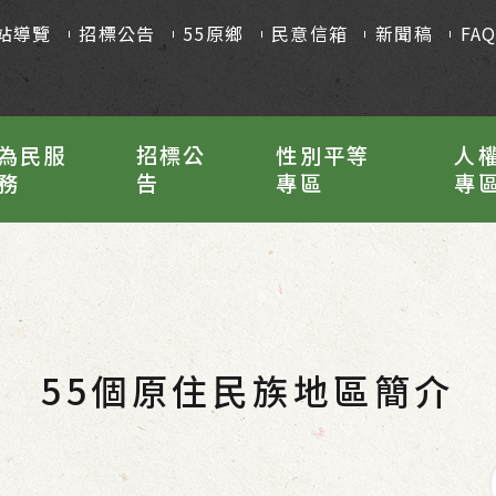
站導覽
招標公告
55原鄉
民意信箱
新聞稿
FA
為民服
招標公
性別平等
人
務
告
專區
專
55個原住民族地區簡介