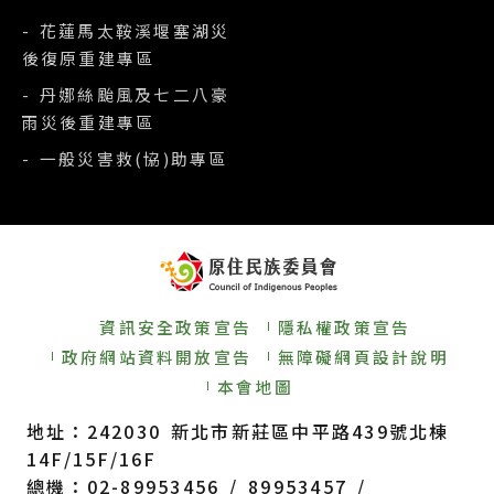
- 花蓮馬太鞍溪堰塞湖災
後復原重建專區
- 丹娜絲颱風及七二八豪
雨災後重建專區
- 一般災害救(協)助專區
資訊安全政策宣告
隱私權政策宣告
政府網站資料開放宣告
無障礙網頁設計說明
本會地圖
地址：242030 新北市新莊區中平路439號北棟
14F/15F/16F
總機：02-89953456 / 89953457 /