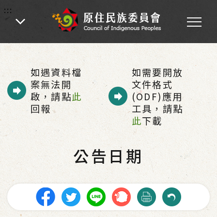
:::
:::
首頁
-
為民服務
-
歲時祭儀專區
-
公告日期
如遇資料檔
如需要開放
案無法開
文件格式
啟，請點
此
(ODF)應用
回報
工具，請點
此
下載
公告日期