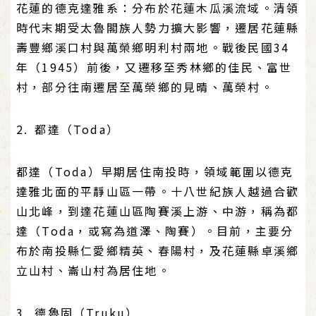
花蓮的德克達雅系：分布於花蓮木瓜溪流域。清領
時代末期受太魯閣族人勢力擴大影響，遷居花蓮縣
壽豐鄉溪口村與萬榮鄉明利村兩地。戰後民國34
年（1945）前後，又遷移至秀林鄉的佳民、富世
村，部分往南遷居至萬榮鄉的見晴、萬榮村。
2. 都達（Toda）
都達（Toda）早期居住南投時，領域範圍以德克
達雅北面的平靜山區一帶。十八世紀族人越過合歡
山北峰，到達花蓮山區陶賽溪上游、中游，稱為都
達（Toda，或寫為道澤、陶賽）。目前，主要分
布於南投縣仁愛鄉精英、春陽村，及花蓮縣卓溪鄉
立山村、崙山村為居住地。
3. 德魯固（Truku）