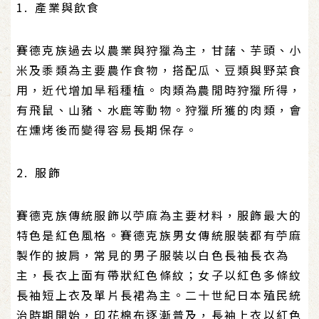
1. 產業與飲食
賽德克族過去以農業與狩獵為主，甘藷、芋頭、小
米及黍類為主要農作食物，搭配瓜、豆類與野菜食
用，近代增加旱稻種植。肉類為農閒時狩獵所得，
有飛鼠、山豬、水鹿等動物。狩獵所獲的肉類，會
在燻烤後而變得容易長期保存。
2. 服飾
賽德克族傳統服飾以苧麻為主要材料，服飾最大的
特色是紅色風格。賽德克族男女傳統服裝都有苧麻
製作的披肩，常見的男子服裝以白色長袖長衣為
主，長衣上面有帶狀紅色條紋；女子以紅色多條紋
長袖短上衣及單片長裙為主。二十世紀日本殖民統
治時期開始，印花棉布逐漸普及，長袖上衣以紅色