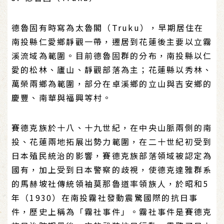
德魯固有時寫為太魯閣（Truku），早期居住在
南投縣仁愛鄉靜觀一帶，遷居到花蓮後主要以立霧
溪流域為範圍。目前德魯固群的分布，南投縣以仁
愛的松林、廬山、靜觀部落為主；花蓮縣以秀林、
萬榮兩鄉為範圍，部分在卓溪鄉的立山與吉安鄉的
慶豐、南華與福興等村。
賽德克族於十八、十九世紀，在中央山脈兩側的南
投、花蓮兩地拓展出勢力範圍，在二十世紀初受到
日本殖民統治的影響，賽德克族部落領域被認定為
國有，加上受到日本警察的歧視，使德克達雅群系
的馬赫坡社傳統領袖莫那魯道率領族人，於昭和5
年（1930）在南投霧社發動震驚國際的抗日事
件，歷史上稱為「霧社事件」。霧社事件是賽德克