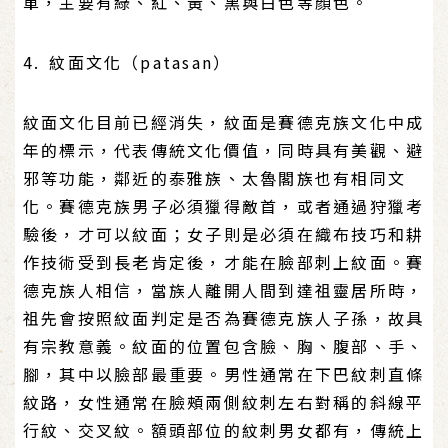
單，主要有綠、紅、黃、黑與白色等顏色。
4. 紋面文化（patasan）
紋面文化目前已經消失，紋面是賽德克族文化中成
年的標示，代表傳統文化價值，同時具有美觀、避
邪等功能，鄰近的泰雅族、太魯閣族也有相同文
化。賽德克族男子必須獵得敵首，或者通過狩獵考
驗後，才可以紋面；女子則是必須在織布技巧和耕
作技術受到長老肯定後，才能在臉部刺上紋面。賽
德克族人相信，當族人離開人間到達祖靈居所時，
祖先會按照紋面判定是否為賽德克族人子孫，故具
有宗教意義。紋面的位置包含臉、胸、腹部、手、
腳，其中以臉部最重要。男性通常在下巴紋刺直條
紋路，女性通常在臉頰兩側紋刺左右對稱的斜線平
行紋、交叉紋。額頭部位的紋刺男女都有，傳統上