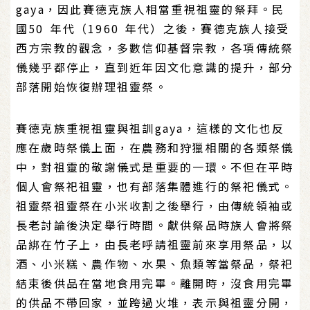
gaya，因此賽德克族人相當重視祖靈的祭拜。民
國50 年代（1960 年代）之後，賽德克族人接受
西方宗教的觀念，多數信仰基督宗教，各項傳統祭
儀幾乎都停止，直到近年因文化意識的提升，部分
部落開始恢復辦理祖靈祭。
賽德克族重視祖靈與祖訓gaya，這樣的文化也反
應在歲時祭儀上面，在農務和狩獵相關的各類祭儀
中，對祖靈的敬謝儀式是重要的一環。不但在平時
個人會祭祀祖靈，也有部落集體進行的祭祀儀式。
祖靈祭祖靈祭在小米收割之後舉行，由傳統領袖或
長老討論後決定舉行時間。獻供祭品時族人會將祭
品綁在竹子上，由長老呼請祖靈前來享用祭品，以
酒、小米糕、農作物、水果、魚類等當祭品，祭祀
結束後供品在當地食用完畢。離開時，沒食用完畢
的供品不帶回家，並跨過火堆，表示與祖靈分開，