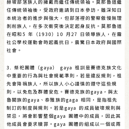
赫坡部落族人的擁戴而繼任傳統領袖。莫那魯道繼
任傳統領袖後，受政府邀請到日本參訪，雖深知日
本統治者的進步與強大，但部落裡的警察傲慢無理
剝削族人，在多次衝突後決定起身反抗。莫那魯道
在昭和5 年（1930）10 月27 日領導族人，在霧
社公學校運動會時起義抗日，震驚日本政府與國際
社會。
3. 祭祀團體（gaya） gaya 祖訓是賽德克族文化
中重要的行為與社會規範準則，若是違反規則，祖
先會降禍族人，所以族人小心謹慎的遵守這些規
則，以免危及群體安危。賽德克族的gaya，與太
魯閣族的gaya、泰雅族的gaga 相同，是指祖先
制訂的制度與規則。若是gaya 的成員破壞規則與
禁忌，將會影響整個gaya 團體中的成員，因此其
他成員會要求贖罪。gaya 團體的組成以一個或兩