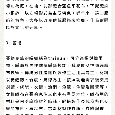
棉布為底，在袖、肩部縫合藍色印花布，下擺縫綴
小銅鈴，以立領形式為主要特色。近年來，這些服
飾的特色，大多以改良傳統服飾來推廣，作為彰顯
民族文化的元素。
3. 藝術
賽德克族的編織稱為tminun，可分為編與織兩
類，編屬於男性傳統編藝技能，織屬於女性傳統織
布技術。傳統男性編織以製作生活用具為主，材料
以黃鱔藤、竹皮、麻線為主，按照功能需求編織成
揹籃、網袋、衣籃、漁網、魚籠、魚簍及圓箕等。
女性織布在賽德克族文化中有重要地位，織布用的
材料是白苧麻纖維的麻絲，經過製作後成為各色交
織的布匹，再以布匹當素材製作衣服、衣飾與被