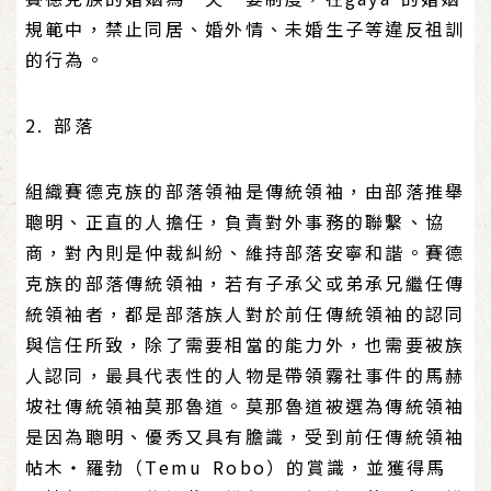
規範中，禁止同居、婚外情、未婚生子等違反祖訓
的行為。
2. 部落
組織賽德克族的部落領袖是傳統領袖，由部落推舉
聰明、正直的人擔任，負責對外事務的聯繫、協
商，對內則是仲裁糾紛、維持部落安寧和諧。賽德
克族的部落傳統領袖，若有子承父或弟承兄繼任傳
統領袖者，都是部落族人對於前任傳統領袖的認同
與信任所致，除了需要相當的能力外，也需要被族
人認同，最具代表性的人物是帶領霧社事件的馬赫
坡社傳統領袖莫那魯道。莫那魯道被選為傳統領袖
是因為聰明、優秀又具有膽識，受到前任傳統領袖
帖木‧羅勃（Temu Robo）的賞識，並獲得馬