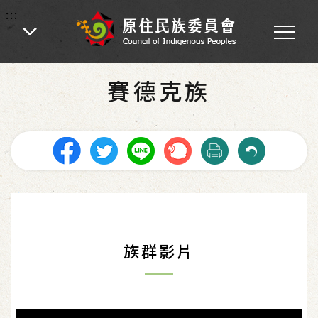
:::
:::
首頁
-
原住民族介紹
-
原住民族16族簡介
賽德克族
族群影片