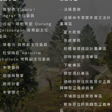
- 曾智勇 Ljaucu‧
- 法規查詢
Zingrur 主任委員
- 法規命令草案年度立法計
- 谷縱‧喀勒芳安 Qucung
畫專區
Qalavangan 政務副主任
- 重大政策
委員
- 各處業務
- 陳義信 政務副主任委員
- 前瞻基礎建設計畫專區
- 杜張梅莊 Adralriw
- 即時新聞澄清專區
Abaliusu 常務副主任委員
- 下載專區
- 本會委員
- 開放資料專區
- 組織與職掌
- 總統府原住民族歷史正義
- 施政計畫
與轉型正義委員會
- 本會徵才
- 平埔原住民業務專區
- 戰後原住民族轉型正義專
區