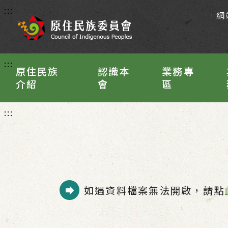
:::
網
:::
原住民族
認識本
業務專
介紹
會
區
:::
如遇資料檔案無法開啟，請點