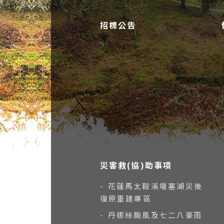
招標公告
災害救(協)助事項
- 花蓮馬太鞍溪堰塞湖災後
復原重建專區
- 丹娜絲颱風及七二八豪雨