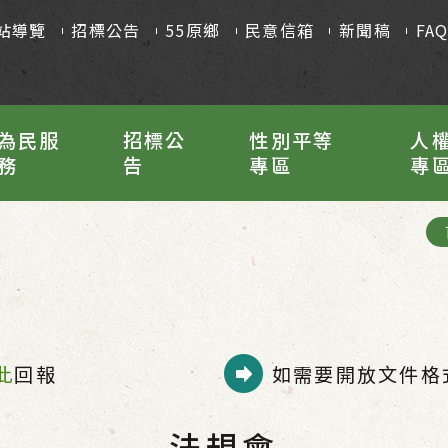
站導覽
招標公告
55原鄉
民意信箱
新聞稿
FA
為民服
招標公
性別平等
人
務
告
專區
專
此
回報
如需要開放文件格式
法規會