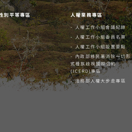
性別平等專區
人權業務專區
- 人權工作小組會議紀錄
- 人權工作小組委員名單
- 人權工作小組設置要點
- 內政部移民署消除一切形
式種族歧視國際公約
(ICERD)專區
- 法務部人權大步走專區