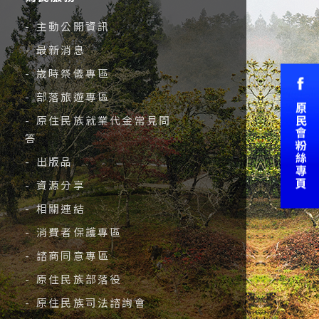
- 主動公開資訊
- 最新消息
- 歲時祭儀專區
- 部落旅遊專區
- 原住民族就業代金常見問
答
- 出版品
- 資源分享
- 相關連結
- 消費者保護專區
- 諮商同意專區
- 原住民族部落役
- 原住民族司法諮詢會