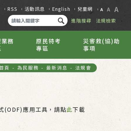
A
Q
RSS
活動訊息
English
兒童網
A
A
進階搜尋
法規檢索
權業務
原民特考
災害救(協)助
區
專區
事項
首頁
-
為民服務
-
最新消息
-
法規會
(ODF)應用工具，請點
此
下載