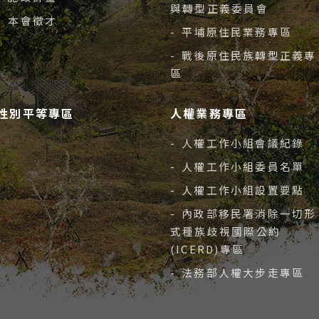
與轉型正義委員會
- 本會徵才
- 平埔原住民業務專區
- 戰後原住民族轉型正義專
區
性別平等專區
人權業務專區
- 人權工作小組會議紀錄
- 人權工作小組委員名單
- 人權工作小組設置要點
- 內政部移民署消除一切形
式種族歧視國際公約
(ICERD)專區
- 法務部人權大步走專區