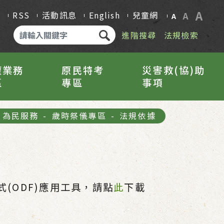
A
Q
RSS
活動訊息
English
兒童網
A
A
進階搜尋
法規檢索
權業務
原民特考
災害救(協)助
區
專區
事項
為民服務
-
歲時祭儀專區
-
法規依據
(ODF)應用工具，請點
此
下載