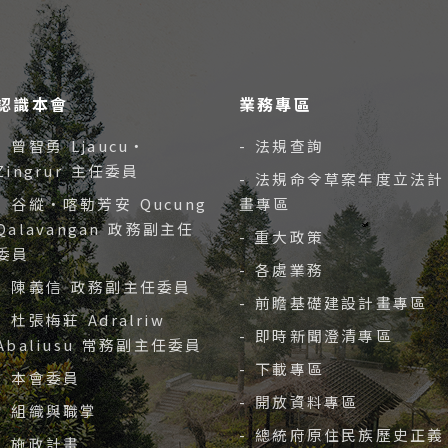
認識本會
業務專區
- 曾智勇 Ljaucu‧
- 法規查詢
Zingrur 主任委員
- 法規命令草案年度立法計
- 谷縱‧喀勒芳安 Qucung
畫專區
Qalavangan 政務副主任
- 重大政策
委員
- 各處業務
- 陳義信 政務副主任委員
- 前瞻基礎建設計畫專區
- 杜張梅莊 Adralriw
- 即時新聞澄清專區
Abaliusu 常務副主任委員
- 下載專區
- 本會委員
- 開放資料專區
- 組織與職掌
- 總統府原住民族歷史正義
- 施政計畫