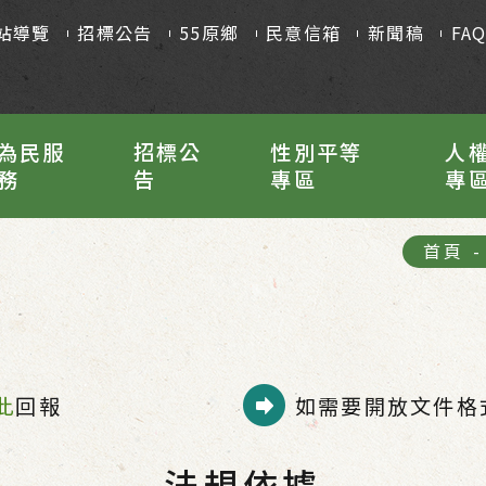
站導覽
招標公告
55原鄉
民意信箱
新聞稿
FA
為民服
招標公
性別平等
人
務
告
專區
專
首頁
-
此
回報
如需要開放文件格式
法規依據