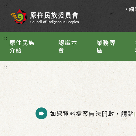
:::
網
:::
原住民族
認識本
業務專
介紹
會
區
:::
如遇資料檔案無法開啟，請點