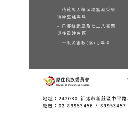
- 花蓮馬太鞍溪堰塞湖災後
復原重建專區
- 丹娜絲颱風及七二八豪雨
災後重建專區
- 一般災害救(協)助專區
地址：242030 新北市新莊區中平路43
總機：02-89953456 / 89953457 