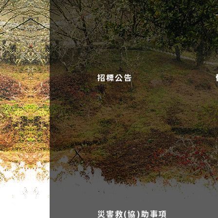
招標公告
災害救(協)助事項