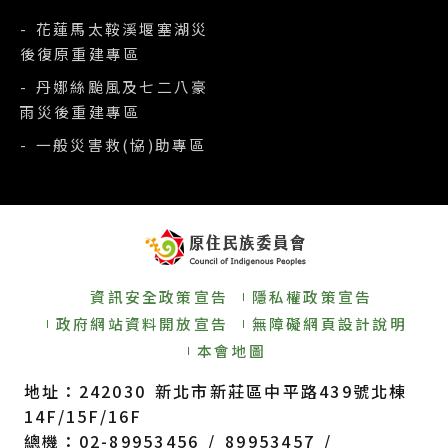
- 花蓮馬太鞍溪堰塞湖災
後復原重建專區
- 丹娜絲颱風及七二八豪
雨災後重建專區
- 一般災害救(協)助專區
資訊安全政策宣告
隱私權政策宣告
政府網站資料開放宣告
無障礙網頁設計說明
本會地圖
地址：242030 新北市新莊區中平路439號北棟
14F/15F/16F
總機：02-89953456 / 89953457 /