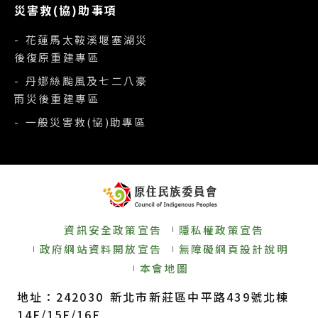
災害救(協)助事項
- 花蓮馬太鞍溪堰塞湖災
後復原重建專區
- 丹娜絲颱風及七二八豪
雨災後重建專區
- 一般災害救(協)助專區
資訊安全政策宣告
隱私權政策宣告
政府網站資料開放宣告
無障礙網頁設計說明
本會地圖
地址：242030 新北市新莊區中平路439號北棟
14F/15F/16F