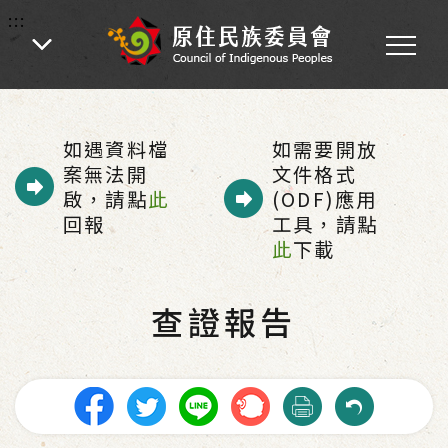
:::
:::
首頁
-
認識本會
-
施政計畫
-
查證報告
如遇資料檔
如需要開放
案無法開
文件格式
啟，請點
此
(ODF)應用
回報
工具，請點
此
下載
查證報告