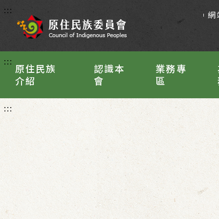
:::
網
:::
原住民族
認識本
業務專
介紹
會
區
:::