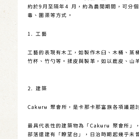
約於9月至隔年4 月，約為農閒期間，可分
毒、圍渠等方式。
1. 工藝
工藝的表現有木工，如製作木臼、木桶、蒸
竹杯、竹勺等。揉皮與製革，如以鹿皮、山
2. 建築
Cakʉrʉ 聚會所，是卡那卡那富族各項議
最具代表性的建築物為「Cakʉrʉ 聚會
部落還建有「瞭望台」，日治時期起幾乎未