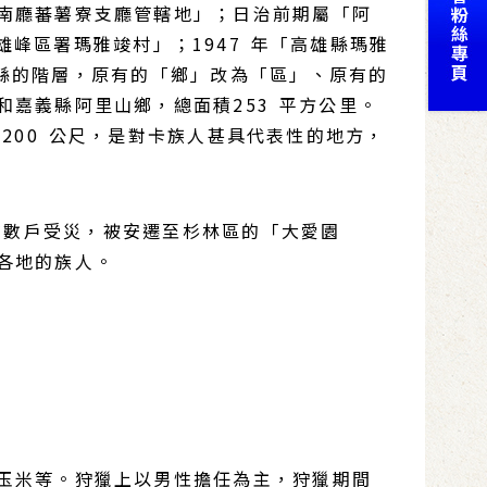
南廳蕃薯寮支廳管轄地」；日治前期屬「阿
峰區署瑪雅竣村」；1947 年「高雄縣瑪雅
高雄縣的階層，原有的「鄉」改為「區」、原有的
嘉義縣阿里山鄉，總面積253 平方公里。
,200 公尺，是對卡族人甚具代表性的地方，
有數戶受災，被安遷至杉林區的「大愛園
各地的族人。
玉米等。狩獵上以男性擔任為主，狩獵期間