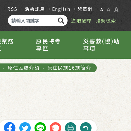
A
Q
RSS
活動訊息
English
兒童網
A
A
進階搜尋
法規檢索
權業務
原民特考
災害救(協)助
區
專區
事項
頁
-
原住民族介紹
-
原住民族16族簡介