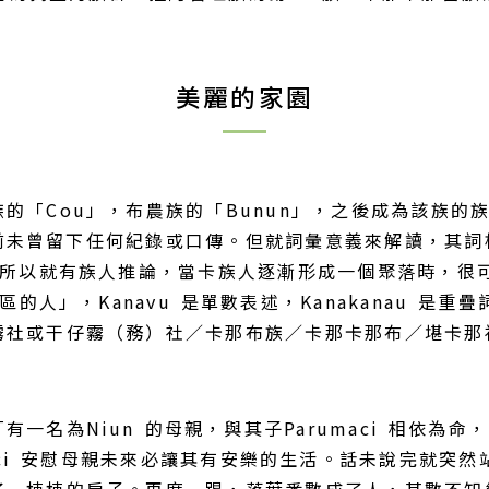
美麗的家園
的「Cou」，布農族的「Bunun」，之後成為該族的
何之前未曾留下任何紀錄或口傳。但就詞彙意義來解讀，其詞
，所以就有族人推論，當卡族人逐漸形成一個聚落時，很
區的人」，Kanavu 是單數表述，Kanakanau 
社或干仔霧（務）社／卡那布族／卡那卡那布／堪卡那福人，
一名為Niun 的母親，與其子Parumaci 相依為
ci 安慰母親未來必讓其有安樂的生活。話未說完就突然站起