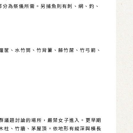
部分為祭儀所需。另捕魚則有刺、網、釣、
籮筐、水竹筒、竹背簍、藤竹蓆、竹弓箭、
族群議題討論的場所，嚴禁女子進入。更早期
木柱、竹牆、茅屋頂。依地形有縱深與橫長