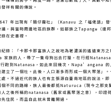
一棟棟的房子。再度一踢，落葉悉數成了人，其數不知幾百
族發祥有關的傳說。
7 年出現有「簡仔霧社」（Kanavu 之「福佬語」發
，與當時周邊地區的族群，如鄒族之Tapangʉ（達邦）
紀錄在史書裡。
錄：「卡那卡那富族人之故地為荖濃溪的遙遠東方之Nacʉn
na 家族的人，帶了一隻母狗出去打獵，在行經Natan
跑到Natanasa，如此來回幾次，Napa’angana 
是建立了一個社。此後，人口漸多而形成一個大聚落」。
之處。不過近代的族人也有主張源自臺南地區的說法，即
不同的路線，族人最後都抵Naturuca（現今之那支蘭溪
人之後所稱的natanasa（舊家或舊聚落之意），印
的先住民，而且自此就未曾離開過。