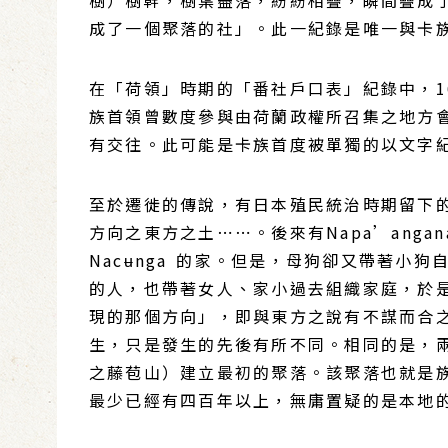
樹）樹幹，樹葉盡落，紛紛相疊，瞬間疊成了
成了一個聚落的社」。此一紀錄是唯一與卡
在「荷領」時期的「番社戶口表」紀錄中，164
族首領曾數度參與由荷蘭政權所召集之地方會議
有交往。此可能是卡族首度被單獨的以文字
至於遷徙的傳說，有日本殖民統治時期留下的紀
方向之東方之土⋯⋯。後來有Napa’anga
Nacʉnga 的家。但是，母狗卻又帶著小狗自行
的人，也帶著女人、家小過去組織家庭，於
現的那個方向」，即與東方之說有不謀而合
生，只是發生的先後有所不同。相同的是，兩個
之藤苞山）建立最初的聚落。該聚落也就是族
最少已經有四百年以上，無庸置疑的是本地