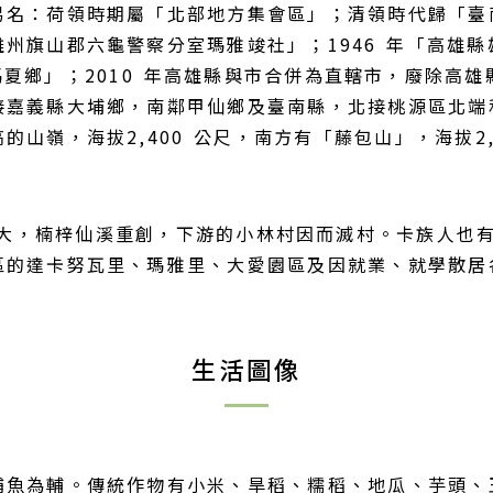
易名：荷領時期屬「北部地方集會區」；清領時代歸「臺
州旗山郡六龜警察分室瑪雅竣社」；1946 年「高雄縣雄
「那瑪夏鄉」；2010 年高雄縣與市合併為直轄市，廢除
嘉義縣大埔鄉，南鄰甲仙鄉及臺南縣，北接桃源區北端和
山嶺，海拔2,400 公尺，南方有「藤包山」，海拔2
量太大，楠梓仙溪重創，下游的小林村因而滅村。卡族人也
區的達卡努瓦里、瑪雅里、大愛園區及因就業、就學散居
生活圖像
捕魚為輔。傳統作物有小米、旱稻、糯稻、地瓜、芋頭、