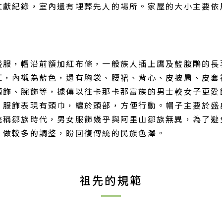
文獻紀錄，室內還有埋葬先人的場所。家屋的大小主要依
，帽沿前額加紅布條，一般族人插上鷹及藍腹鷴的長羽毛1
紅，內襯為藍色，還有胸袋、腰裙、背心、皮披肩、皮套
頭飾、腕飾等，據傳以往卡那卡那富族的男士較女子更愛
，服飾表現有頭巾，纏於頭部，方便行動。帽子主要於盛
統稱鄒族時代，男女服飾幾乎與阿里山鄒族無異，為了避
，做較多的調整，盼回復傳統的民族色澤。
祖先的規範