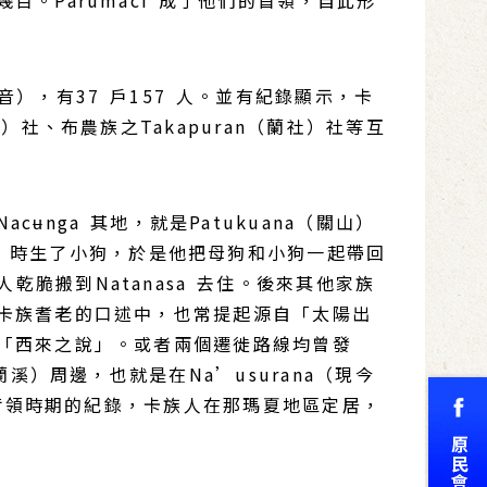
。Parumaci 成了他們的首領，自此形
音），有37 戶157 人。並有紀錄顯示，卡
社、布農族之Takapuran（蘭社）社等互
ga 其地，就是Patukuana（關山）
asa 時生了小狗，於是他把母狗和小狗一起帶回
的人乾脆搬到Natanasa 去住。後來其他家族
卡族耆老的口述中，也常提起源自「太陽出
「西來之說」。或者兩個遷徙路線均曾發
）周邊，也就是在Na’usurana（現今
證荷領時期的紀錄，卡族人在那瑪夏地區定居，