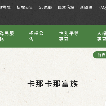
站導覽
招標公告
55原鄉
民意信箱
新聞稿
FA
為民服
招標公
性別平等
人
務
告
專區
專
首
卡那卡那富族