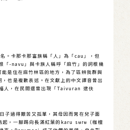
族名。卡那卡那富族稱「人」為「cau」，但
根「-navu」與卡族人稱呼「麻竹」的詞根幾
可能是住在麻竹林區的地方，為了區辨我群與
是重疊詞，也是複數表述。在文獻上的中文譯音曾出
在民間還曾出現「Taivuran 逮伕
命，日子過得艱苦又孤單，其母因而常在兒子面
，一腳踢向長滿紅葉的karu sʉrʉ（枷檀