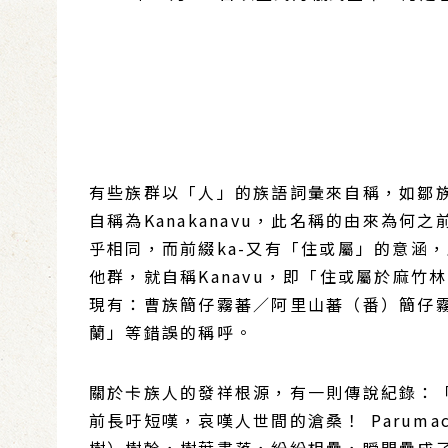
有些族群以「人」的族語詞彙來自稱，如鄒族
自稱為Kanakanavu，此名稱的由來為
乎相同，而前綴ka-又有「住或屬」的意涵
他群，就自稱Kanavu，即「住或屬於麻竹林
現有：曹族簡仔霧蕃／阿里山蕃（番）簡仔霧
蘭」等錯誤的稱呼。
關於卡族人的發祥根源，有一則傳說紀錄：「有
前長吁短嘆，哀嘆人世間的滄桑！ Paruma