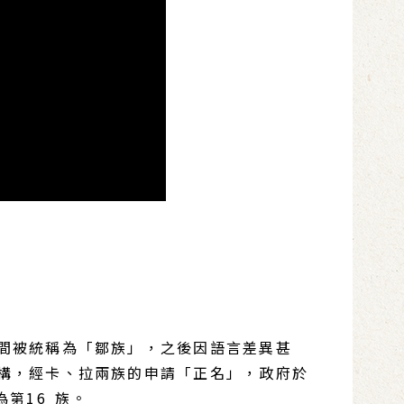
間被統稱為「鄒族」，之後因語言差異甚
構，經卡、拉兩族的申請「正名」，政府於
為第16 族。