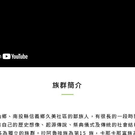
族群簡介
山鄉、南投縣信義鄉久美社區的鄒族人，有很長的一段時
有自己的歷史想像、起源傳說、祭典儀式及傳統的社會結
定各為獨立的族群。拉阿魯哇族為第15 族，卡那卡那富族