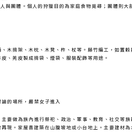
個人與團體。個人的狩獵目的為家庭食物覓尋；團體則大
桶、木揹架、木枕、木凳、杵、杖等。藤竹編工，如置穀
羊皮、羌皮製成揹袋、煙袋、服裝配飾等用途。
題討論的場所，嚴禁女子進入
所」，主要做為族內進行祭祀、政治、軍事、教育、社交等
曾再現。家屋喜建築在山腹坡地或小台地上。主要建材為