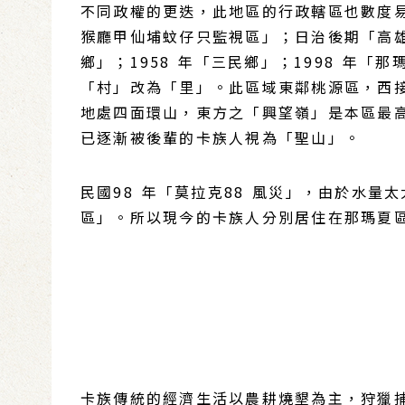
不同政權的更迭，此地區的行政轄區也數度
猴廳甲仙埔蚊仔只監視區」；日治後期「高雄
鄉」；1958 年「三民鄉」；1998 年
「村」改為「里」。此區域東鄰桃源區，西接
地處四面環山，東方之「興望嶺」是本區最高的
已逐漸被後輩的卡族人視為「聖山」。
民國98 年「莫拉克88 風災」，由於水
區」。所以現今的卡族人分別居住在那瑪夏
卡族傳統的經濟生活以農耕燒墾為主，狩獵