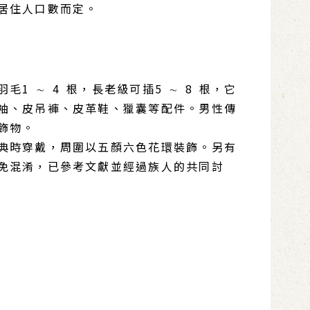
居住人口數而定。
 ∼ 4 根，長老級可插5 ∼ 8 根，它
袖、皮吊褲、皮革鞋、獵囊等配件。男性傳
飾物。
典時穿戴，周圍以五顏六色花環裝飾。另有
免混淆，已參考文獻並經過族人的共同討