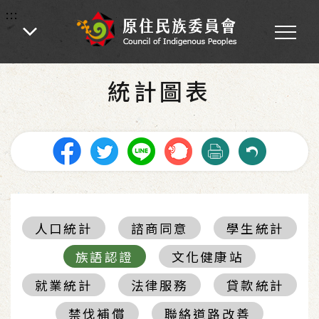
:::
:::
首頁
-
統計圖表
統計圖表
人口統計
諮商同意
學生統計
族語認證
文化健康站
就業統計
法律服務
貸款統計
禁伐補償
聯絡道路改善