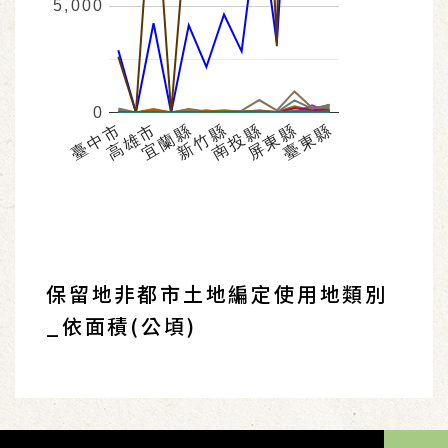
5,000
0
宜蘭縣
臺東縣
高雄市
屏東縣
臺中市
南投縣
新竹縣
保留地非都市土地編定使用地類別
_依面積(公頃)
TOP