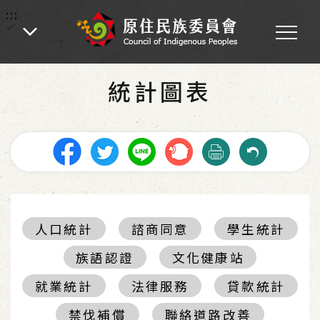
:::
:::
首頁
-
統計圖表
統計圖表
人口統計
諮商同意
學生統計
族語認證
文化健康站
就業統計
法律服務
貸款統計
禁伐補償
聯絡道路改善