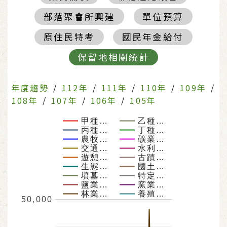
部落聚會所興建
單位預算
原住民特考
國民年金給付
保留地相關統計
年度趨勢
/
112年
/
111年
/
110年
/
109年
/
108年
/
107年
/
106年
/
105年
甲種…
乙種…
丙種…
丁種…
農牧…
礦業…
交通…
水利…
遊憩…
古蹟…
生態…
國土…
墳墓…
特定…
鹽業…
窯業…
林業…
養殖…
50,000