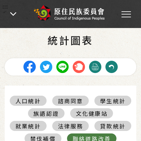
:::
:::
首頁
-
統計圖表
統計圖表
人口統計
諮商同意
學生統計
族語認證
文化健康站
就業統計
法律服務
貸款統計
禁伐補償
聯絡道路改善