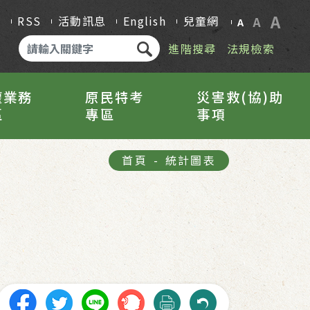
A
Q
RSS
活動訊息
English
兒童網
A
A
進階搜尋
法規檢索
權業務
原民特考
災害救(協)助
區
專區
事項
首頁
-
統計圖表