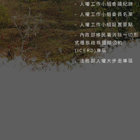
- 人權工作小組會議紀錄
- 人權工作小組委員名單
- 人權工作小組設置要點
- 內政部移民署消除一切形
式種族歧視國際公約
(ICERD)專區
- 法務部人權大步走專區