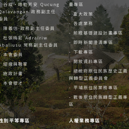
- 谷縱‧喀勒芳安 Qucung
畫專區
Qalavangan 政務副主任
- 重大政策
委員
- 各處業務
- 陳義信 政務副主任委員
- 前瞻基礎建設計畫專區
- 杜張梅莊 Adralriw
- 即時新聞澄清專區
Abaliusu 常務副主任委員
- 下載專區
- 本會委員
- 開放資料專區
- 組織與職掌
- 總統府原住民族歷史正義
- 施政計畫
與轉型正義委員會
- 本會徵才
- 平埔原住民業務專區
- 戰後原住民族轉型正義專
區
性別平等專區
人權業務專區