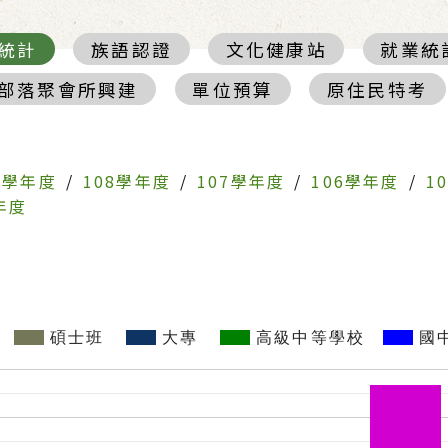
統計
族語認證
文化健康站
就業統
部落聚會所興建
單位預算
原住民特考
0學年度
/
108學年度
/
107學年度
/
106學年度
/
1
年度
碩士班
大專
高級中等學校
國