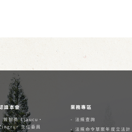
認識本會
業務專區
- 曾智勇 Ljaucu‧
- 法規查詢
Zingrur 主任委員
- 法規命令草案年度立法計