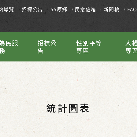
站導覽
招標公告
55原鄉
民意信箱
新聞稿
FA
為民服
招標公
性別平等
人
務
告
專區
專
統計圖表