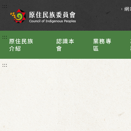
:::
網
:::
原住民族
認識本
業務專
介紹
會
區
:::