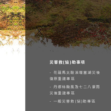
災害救(協)助事項
- 花蓮馬太鞍溪堰塞湖災後
復原重建專區
- 丹娜絲颱風及七二八豪雨
災後重建專區
- 一般災害救(協)助專區