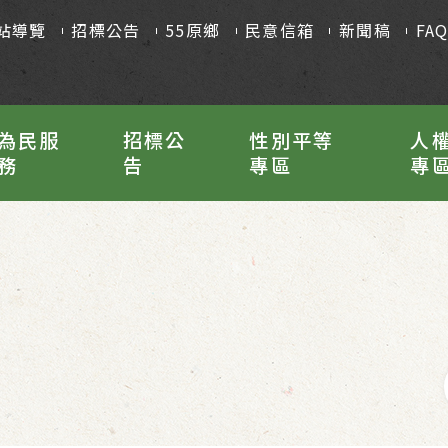
站導覽
招標公告
55原鄉
民意信箱
新聞稿
FA
為民服
招標公
性別平等
人
務
告
專區
專