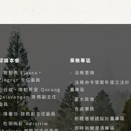
認識本會
業務專區
- 曾智勇 Ljaucu‧
- 法規查詢
Zingrur 主任委員
- 法規命令草案年度立法計
- 谷縱‧喀勒芳安 Qucung
畫專區
Qalavangan 政務副主任
- 重大政策
委員
- 各處業務
- 陳義信 政務副主任委員
- 前瞻基礎建設計畫專區
- 杜張梅莊 Adralriw
- 即時新聞澄清專區
Abaliusu 常務副主任委員