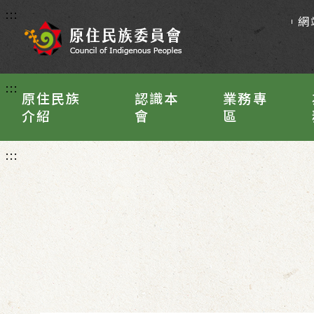
:::
網
:::
原住民族
認識本
業務專
介紹
會
區
:::