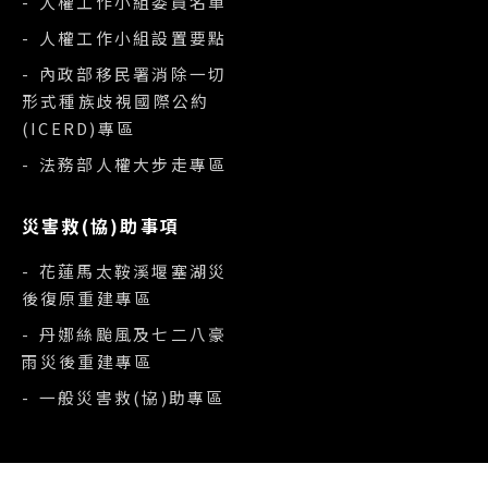
- 人權工作小組委員名單
- 人權工作小組設置要點
- 內政部移民署消除一切
形式種族歧視國際公約
(ICERD)專區
- 法務部人權大步走專區
災害救(協)助事項
- 花蓮馬太鞍溪堰塞湖災
後復原重建專區
- 丹娜絲颱風及七二八豪
雨災後重建專區
- 一般災害救(協)助專區