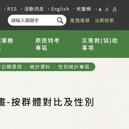
A
Q
RSS
活動訊息
English
兒童網
A
A
進階搜尋
法規檢索
權業務
原民特考
災害救(協)助
區
專區
事項
動公開資訊
-
統計資料
-
性別統計專區
畫-按群體對比及性別