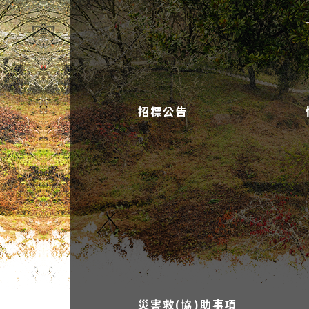
招標公告
災害救(協)助事項