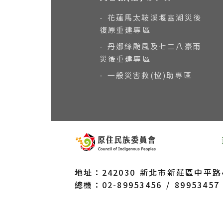
- 花蓮馬太鞍溪堰塞湖災後
復原重建專區
- 丹娜絲颱風及七二八豪雨
災後重建專區
- 一般災害救(協)助專區
地址：242030 新北市新莊區中平路43
總機：02-89953456 / 89953457 