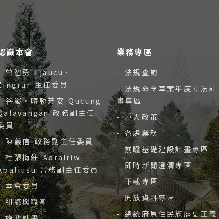
認識本會
業務專區
- 曾智勇 Ljaucu‧
- 法規查詢
Zingrur 主任委員
- 法規命令草案年度立法計
- 谷縱‧喀勒芳安 Qucung
畫專區
Qalavangan 政務副主任
- 重大政策
委員
- 各處業務
- 陳義信 政務副主任委員
- 前瞻基礎建設計畫專區
- 杜張梅莊 Adralriw
- 即時新聞澄清專區
Abaliusu 常務副主任委員
- 下載專區
- 本會委員
- 開放資料專區
- 組織與職掌
- 總統府原住民族歷史正義
- 施政計畫