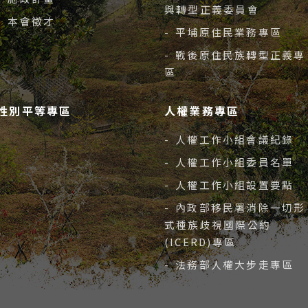
與轉型正義委員會
- 本會徵才
- 平埔原住民業務專區
- 戰後原住民族轉型正義專
區
性別平等專區
人權業務專區
- 人權工作小組會議紀錄
- 人權工作小組委員名單
- 人權工作小組設置要點
- 內政部移民署消除一切形
式種族歧視國際公約
(ICERD)專區
- 法務部人權大步走專區