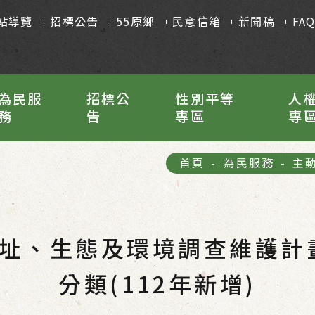
站導覽
招標公告
55原鄉
民意信箱
新聞稿
FA
為民服
招標公
性別平等
人
務
告
專區
專
首頁
-
為民服務
-
主
址、生態及環境調查維護計
分類(112年新增)