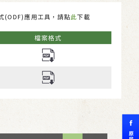
(ODF)應用工具，請點
此
下載
檔案格式
TOP