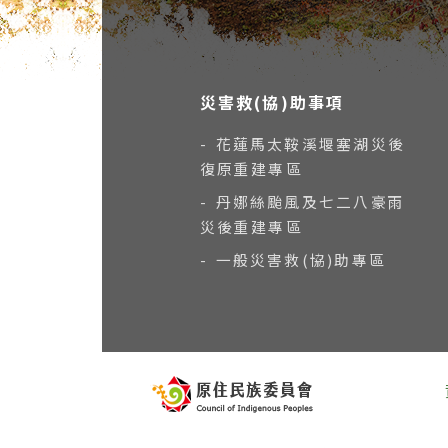
災害救(協)助事項
- 花蓮馬太鞍溪堰塞湖災後
復原重建專區
- 丹娜絲颱風及七二八豪雨
災後重建專區
- 一般災害救(協)助專區