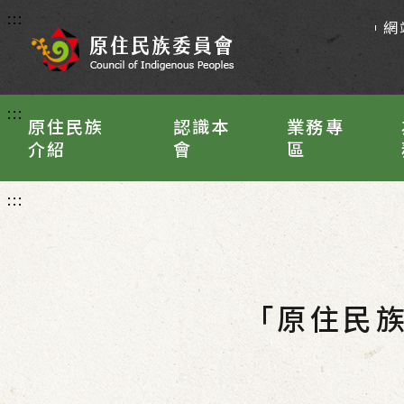
:::
網
:::
原住民族
認識本
業務專
介紹
會
區
:::
「原住民