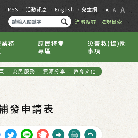
A
Q
RSS
活動訊息
English
兒童網
A
A
進階搜尋
法規檢索
權業務
原民特考
災害救(協)助
區
專區
事項
頁
-
為民服務
-
資源分享
-
教育文化
補發申請表