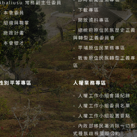
Abaliusu 常務副主任委員
- 下載專區
- 本會委員
- 開放資料專區
- 組織與職掌
- 總統府原住民族歷史正義
- 施政計畫
與轉型正義委員會
- 本會徵才
- 平埔原住民業務專區
- 戰後原住民族轉型正義專
區
性別平等專區
人權業務專區
- 人權工作小組會議紀錄
- 人權工作小組委員名單
- 人權工作小組設置要點
- 內政部移民署消除一切形
式種族歧視國際公約