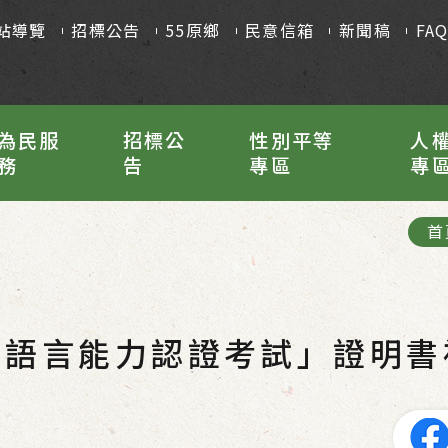
站導覽
招標公告
55原鄉
民意信箱
新聞稿
FA
為民服
招標公
性別平等
人
務
告
專區
專
首
族語言能力認證考試」證明書