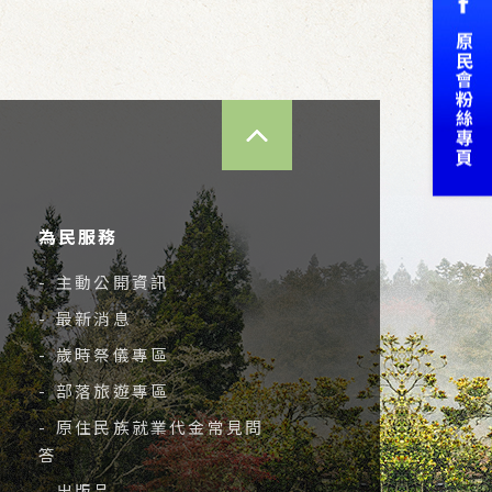
TOP
為民服務
- 主動公開資訊
- 最新消息
- 歲時祭儀專區
- 部落旅遊專區
- 原住民族就業代金常見問
答
- 出版品