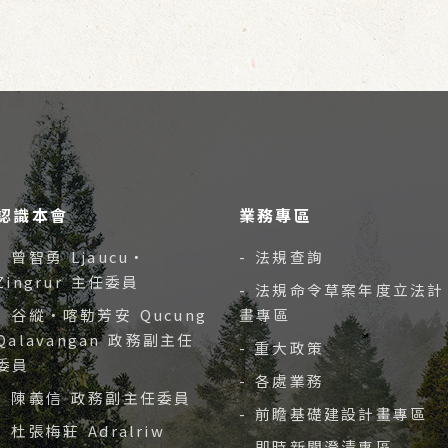
認識本會
業務專區
- 曾智勇 Ljaucu‧
- 法規查詢
Zingrur 主任委員
- 法規命令草案年度立法計
- 谷縱‧喀勒芳安 Qucung
畫專區
Qalavangan 政務副主任
- 重大政策
委員
- 各處業務
- 陳義信 政務副主任委員
- 前瞻基礎建設計畫專區
- 杜張梅莊 Adralriw
- 即時新聞澄清專區