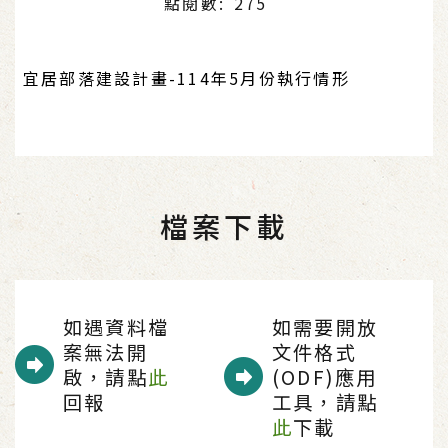
點閱數: 275
宜居部落建設計畫-114年5月份執行情形
檔案下載
如遇資料檔
如需要開放
案無法開
文件格式
啟，請點
此
(ODF)應用
回報
工具，請點
此
下載