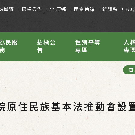
站導覽
招標公告
55原鄉
民意信箱
新聞稿
FA
為民服
招標公
性別平等
人
務
告
專區
專
首
院原住民族基本法推動會設