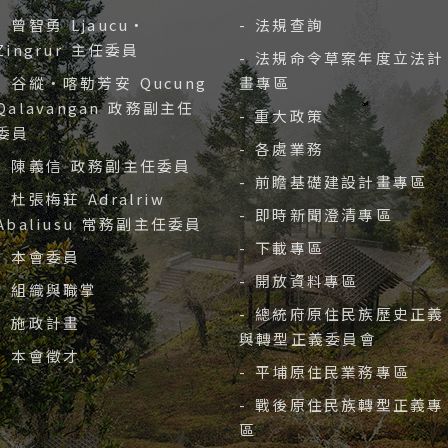
- 曾智勇 Ljaucu‧
- 法規查詢
Zingrur 主任委員
- 法規命令草案年度立法計
- 谷縱‧喀勒芳安 Qucung
畫專區
Qalavangan 政務副主任
- 重大政策
委員
- 各處業務
- 陳義信 政務副主任委員
- 前瞻基礎建設計畫專區
- 杜張梅莊 Adralriw
- 即時新聞澄清專區
Abaliusu 常務副主任委員
- 下載專區
- 本會委員
- 開放資料專區
- 組織與職掌
- 總統府原住民族歷史正義
- 施政計畫
與轉型正義委員會
- 本會徵才
- 平埔原住民業務專區
- 戰後原住民族轉型正義專
區