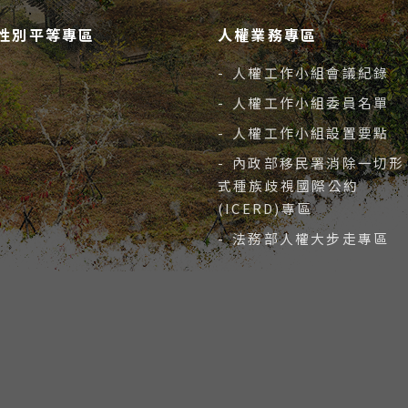
性別平等專區
人權業務專區
- 人權工作小組會議紀錄
- 人權工作小組委員名單
- 人權工作小組設置要點
- 內政部移民署消除一切形
式種族歧視國際公約
(ICERD)專區
- 法務部人權大步走專區