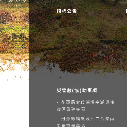
招標公告
災害救(協)助事項
- 花蓮馬太鞍溪堰塞湖災後
復原重建專區
- 丹娜絲颱風及七二八豪雨
災後重建專區