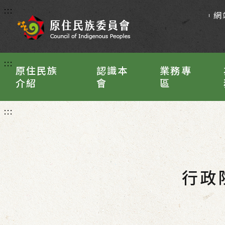
:::
網
:::
原住民族
認識本
業務專
介紹
會
區
:::
行政