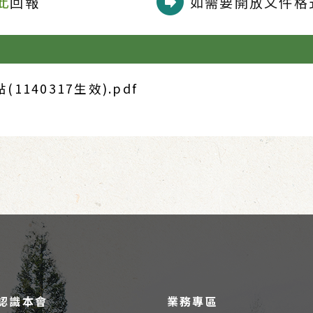
此
回報
如需要開放文件格式
40317生效).pdf
認識本會
業務專區