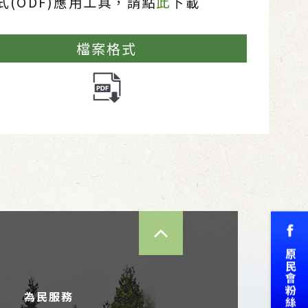
(ODF)應用工具，請點
此
下載
檔案格式
TOP
為民服務