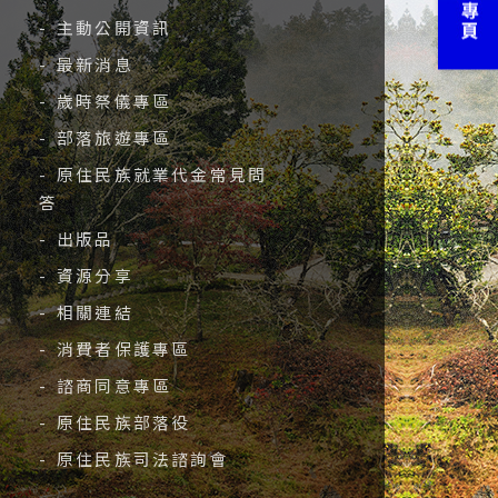
- 主動公開資訊
- 最新消息
- 歲時祭儀專區
- 部落旅遊專區
- 原住民族就業代金常見問
答
- 出版品
- 資源分享
- 相關連結
- 消費者保護專區
- 諮商同意專區
- 原住民族部落役
- 原住民族司法諮詢會