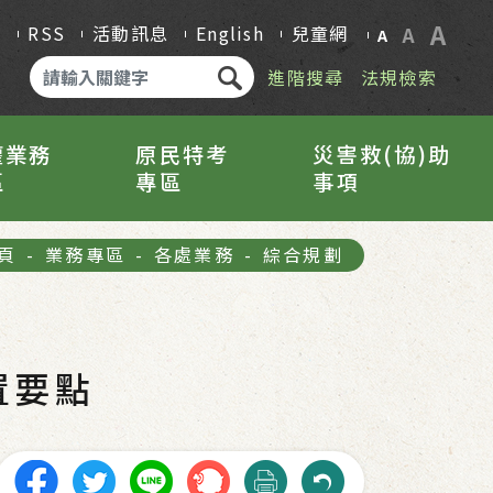
A
Q
RSS
活動訊息
English
兒童網
A
A
進階搜尋
法規檢索
權業務
原民特考
災害救(協)助
區
專區
事項
頁
-
業務專區
-
各處業務
-
綜合規劃
置要點