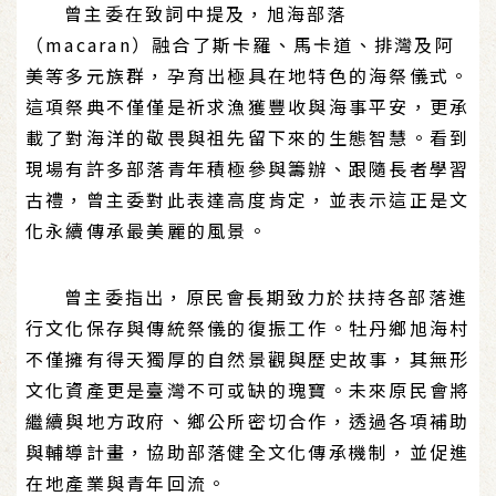
曾主委在致詞中提及，旭海部落
（macaran）融合了斯卡羅、馬卡道、排灣及阿
美等多元族群，孕育出極具在地特色的海祭儀式。
這項祭典不僅僅是祈求漁獲豐收與海事平安，更承
載了對海洋的敬畏與祖先留下來的生態智慧。看到
現場有許多部落青年積極參與籌辦、跟隨長者學習
古禮，曾主委對此表達高度肯定，並表示這正是文
化永續傳承最美麗的風景。
曾主委指出，原民會長期致力於扶持各部落進
行文化保存與傳統祭儀的復振工作。牡丹鄉旭海村
不僅擁有得天獨厚的自然景觀與歷史故事，其無形
文化資產更是臺灣不可或缺的瑰寶。未來原民會將
繼續與地方政府、鄉公所密切合作，透過各項補助
與輔導計畫，協助部落健全文化傳承機制，並促進
在地產業與青年回流。