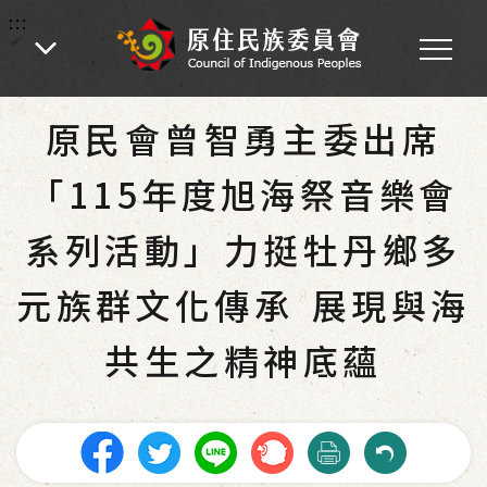
:::
:::
首頁
-
為民服務
-
最新消息
-
新聞稿
原民會曾智勇主委出席
「115年度旭海祭音樂會
系列活動」力挺牡丹鄉多
元族群文化傳承 展現與海
共生之精神底蘊