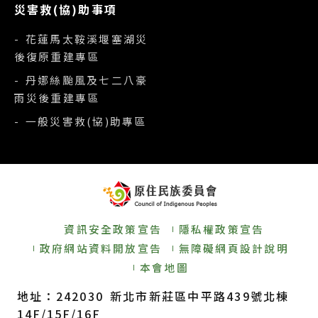
災害救(協)助事項
- 花蓮馬太鞍溪堰塞湖災
後復原重建專區
- 丹娜絲颱風及七二八豪
雨災後重建專區
- 一般災害救(協)助專區
資訊安全政策宣告
隱私權政策宣告
政府網站資料開放宣告
無障礙網頁設計說明
本會地圖
地址：242030 新北市新莊區中平路439號北棟
14F/15F/16F