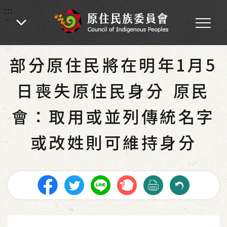
:::
:::
首頁
-
為民服務
-
最新消息
-
新聞稿
部分原住民將在明年1月5
日喪失原住民身分 原民
會：取用或並列傳統名字
或改姓則可維持身分