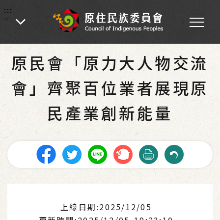
:::
:::
首頁
-
為民服務
-
最新消息
-
新聞稿
原民會「原力大人物交流
會」齊聚百位業者展現原
民產業創新能量
上線日期:2025/12/05
更新時間:2025/12/05 19:23:10