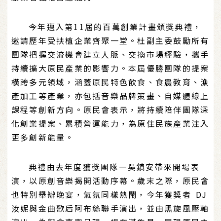
今年邁入第11屆的百萬創業計畫頒獎典禮，
邀請歷年受扶植企業齊聚一堂。杜副主委鼓勵所有
團隊把握交流機會建立人脈、交換市場經驗，攜手
持續擴大原民產業的影響力。本屆優勝團隊的提案
橫跨多元領域，涵蓋原民特色飲食、食農教育、漁
產加工等產業，亦包括音樂品牌策畫、自媒體線上
課程等創新方向。原民會表示，將持續陪伴團隊深
化創業提案、累積營運能力，為原住民族產業注入
更多創新能量。
典禮由去年度獲獎團隊—吳鎮安帶來開場表
演，以原創音樂揭開活動序幕。歲末之際，原民會
也特別舉辦晚宴，氣氛同樣熱鬧，今年獲獎者 DJ
汝妮與金曲歌后阿布絲聯手演出，並由黑旋風壓軸