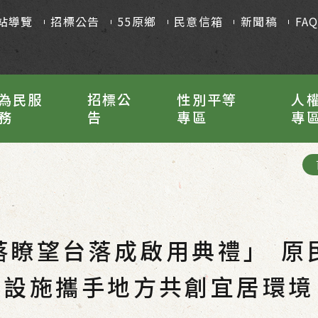
站導覽
招標公告
55原鄉
民意信箱
新聞稿
FA
為民服
招標公
性別平等
人
務
告
專區
專
落瞭望台落成啟用典禮」 原
設施攜手地方共創宜居環境