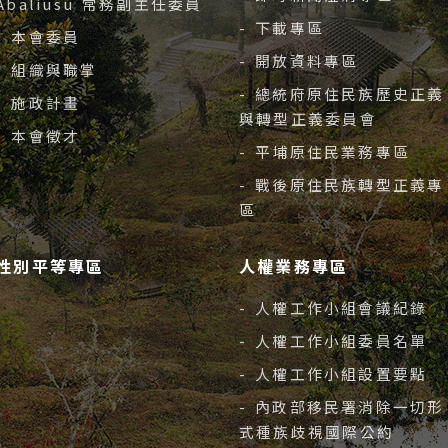
Abaliusu 常務副主任委員
- 下載專區
- 本會委員
- 開放資料專區
- 組織與職掌
- 總統府原住民族歷史正義
- 施政計畫
與轉型正義委員會
- 本會徵才
- 平埔原住民業務專區
- 戰後原住民族轉型正義專
區
性別平等專區
人權業務專區
- 人權工作小組會議紀錄
- 人權工作小組委員名單
- 人權工作小組設置要點
- 內政部移民署消除一切形
式種族歧視國際公約