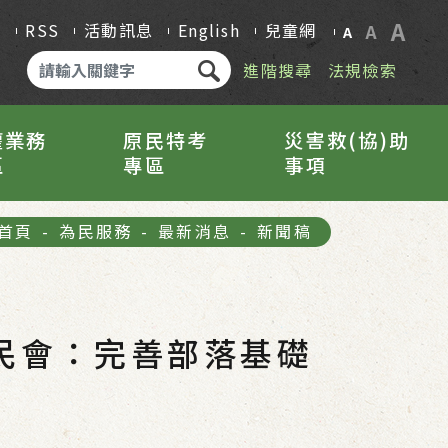
A
Q
RSS
活動訊息
English
兒童網
A
A
進階搜尋
法規檢索
權業務
原民特考
災害救(協)助
區
專區
事項
首頁
-
為民服務
-
最新消息
-
新聞稿
民會：完善部落基礎