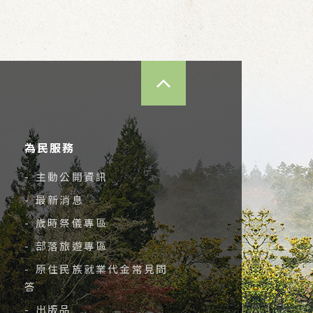
TOP
為民服務
- 主動公開資訊
- 最新消息
- 歲時祭儀專區
- 部落旅遊專區
- 原住民族就業代金常見問
答
- 出版品