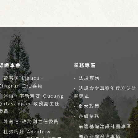
認識本會
業務專區
- 曾智勇 Ljaucu‧
- 法規查詢
Zingrur 主任委員
- 法規命令草案年度立法計
- 谷縱‧喀勒芳安 Qucung
畫專區
Qalavangan 政務副主任
- 重大政策
委員
- 各處業務
- 陳義信 政務副主任委員
- 前瞻基礎建設計畫專區
- 杜張梅莊 Adralriw
- 即時新聞澄清專區