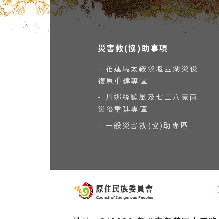
災害救(協)助事項
- 花蓮馬太鞍溪堰塞湖災後
復原重建專區
- 丹娜絲颱風及七二八豪雨
災後重建專區
- 一般災害救(協)助專區