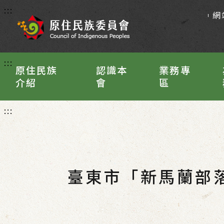
:::
網
:::
原住民族
認識本
業務專
介紹
會
區
:::
臺東市「新馬蘭部