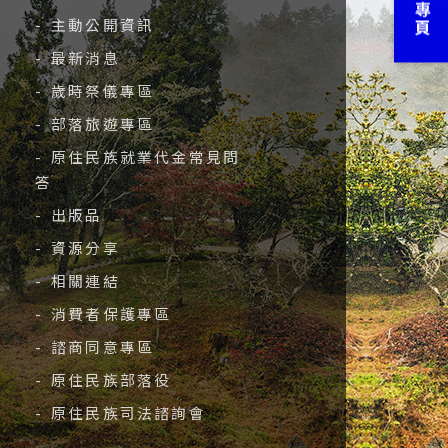
- 主動公開資訊
- 最新消息
- 歲時祭儀專區
- 部落旅遊專區
- 原住民族就業代金常見問
答
- 出版品
- 資源分享
- 相關連結
- 消費者保護專區
- 諮商同意專區
- 原住民族部落役
- 原住民族司法諮詢會