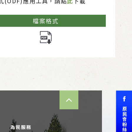
(ODF)應用工具，請點
此
下載
檔案格式
TOP
為民服務