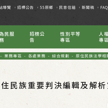
站導覽
招標公告
55原鄉
民意信箱
新聞稿
FA
為民服
招標公
性別平等
人
務
告
專區
專
-
業務專區
-
各處業務
-
綜合規劃
-
原住民族法學相
原住民族重要判決編輯及解析