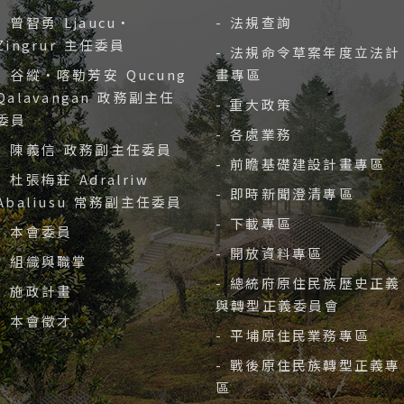
- 曾智勇 Ljaucu‧
- 法規查詢
Zingrur 主任委員
- 法規命令草案年度立法計
- 谷縱‧喀勒芳安 Qucung
畫專區
Qalavangan 政務副主任
- 重大政策
委員
- 各處業務
- 陳義信 政務副主任委員
- 前瞻基礎建設計畫專區
- 杜張梅莊 Adralriw
- 即時新聞澄清專區
Abaliusu 常務副主任委員
- 下載專區
- 本會委員
- 開放資料專區
- 組織與職掌
- 總統府原住民族歷史正義
- 施政計畫
與轉型正義委員會
- 本會徵才
- 平埔原住民業務專區
- 戰後原住民族轉型正義專
區