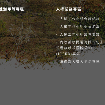
性別平等專區
人權業務專區
- 人權工作小組會議紀錄
- 人權工作小組委員名單
- 人權工作小組設置要點
- 內政部移民署消除一切形
式種族歧視國際公約
(ICERD)專區
- 法務部人權大步走專區