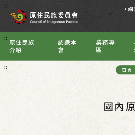
:::
網
:::
原住民族
認識本
業務專
介紹
會
區
:::
首頁
國內