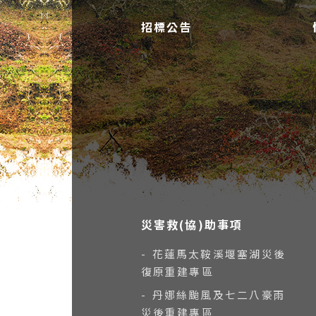
招標公告
災害救(協)助事項
- 花蓮馬太鞍溪堰塞湖災後
復原重建專區
- 丹娜絲颱風及七二八豪雨
災後重建專區