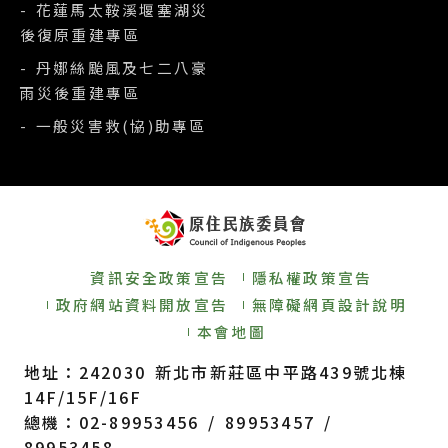
- 花蓮馬太鞍溪堰塞湖災
後復原重建專區
- 丹娜絲颱風及七二八豪
雨災後重建專區
- 一般災害救(協)助專區
資訊安全政策宣告
隱私權政策宣告
政府網站資料開放宣告
無障礙網頁設計說明
本會地圖
地址：242030 新北市新莊區中平路439號北棟
14F/15F/16F
總機：02-89953456 / 89953457 /
89953458