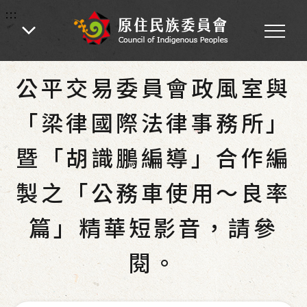
:::
:::
首頁
-
為民服務
-
最新消息
-
政風室
公平交易委員會政風室與
「梁律國際法律事務所」
暨「胡識鵬編導」合作編
製之「公務車使用〜良率
篇」精華短影音，請參
閱。