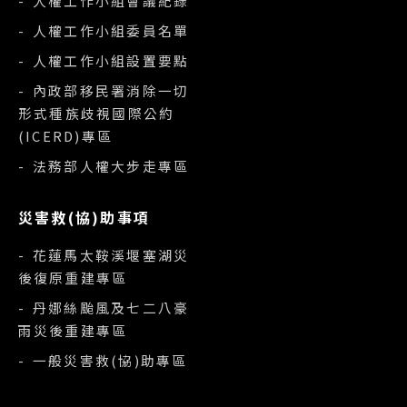
- 人權工作小組會議紀錄
- 人權工作小組委員名單
- 人權工作小組設置要點
- 內政部移民署消除一切
形式種族歧視國際公約
(ICERD)專區
- 法務部人權大步走專區
災害救(協)助事項
- 花蓮馬太鞍溪堰塞湖災
後復原重建專區
- 丹娜絲颱風及七二八豪
雨災後重建專區
- 一般災害救(協)助專區