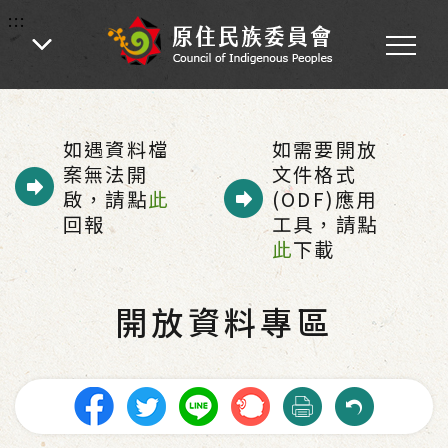
:::
:::
首頁
-
業務專區
-
開放資料專區
如遇資料檔
如需要開放
案無法開
文件格式
啟，請點
此
(ODF)應用
回報
工具，請點
此
下載
開放資料專區