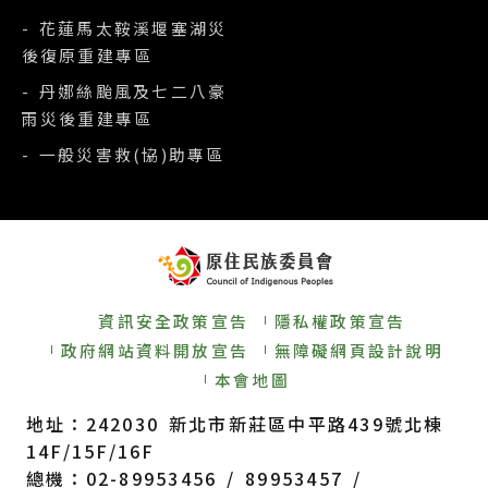
- 花蓮馬太鞍溪堰塞湖災
後復原重建專區
- 丹娜絲颱風及七二八豪
雨災後重建專區
- 一般災害救(協)助專區
資訊安全政策宣告
隱私權政策宣告
政府網站資料開放宣告
無障礙網頁設計說明
本會地圖
地址：242030 新北市新莊區中平路439號北棟
14F/15F/16F
總機：02-89953456 / 89953457 /