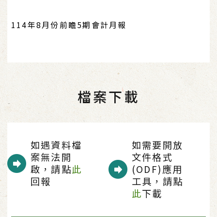
114年8月份前瞻5期會計月報
檔案下載
如遇資料檔
如需要開放
案無法開
文件格式
啟，請點
此
(ODF)應用
回報
工具，請點
此
下載