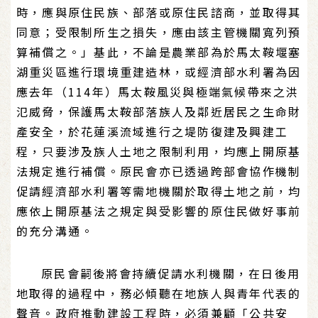
時，應與原住民族、部落或原住民諮商，並取得其
同意；受限制所生之損失，應由該主管機關寬列預
算補償之。」基此，不論是農業部為於馬太鞍堰塞
湖重災區進行環境重建造林，或經濟部水利署為因
應去年（114年）馬太鞍風災與極端氣候帶來之洪
氾威脅，保護馬太鞍部落族人及鄰近居民之生命財
產安全，於花蓮溪流域進行之堤防復建及興建工
程，只要涉及族人土地之限制利用，均應上開原基
法規定進行補償。原民會亦已透過跨部會協作機制
促請經濟部水利署等需地機關於取得土地之前，均
應依上開原基法之規定與受影響的原住民做好事前
的充分溝通。
原民會嗣後將會持續促請水利機關，在日後用
地取得的過程中，務必傾聽在地族人與青年代表的
聲音。政府推動建設工程時，必須兼顧「公共安