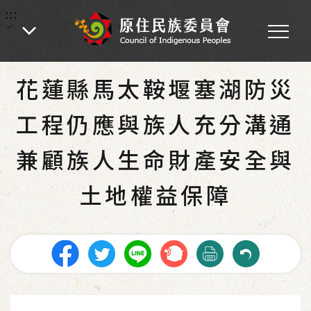
:::
:::
首頁
-
為民服務
花蓮縣馬太鞍堰塞湖防災
工程仍應與族人充分溝通
兼顧族人生命財產安全與
土地權益保障