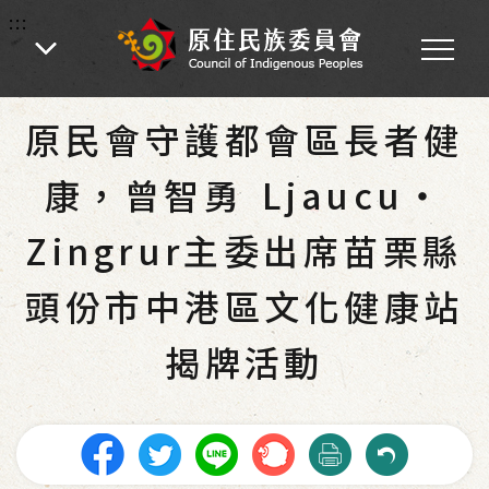
:::
:::
首頁
-
為民服務
原民會守護都會區長者健
康，曾智勇 Ljaucu‧
Zingrur主委出席苗栗縣
頭份市中港區文化健康站
揭牌活動