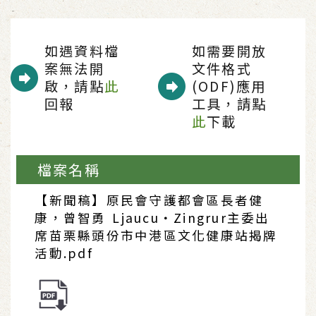
如遇資料檔
如需要開放
案無法開
文件格式
啟，請點
此
(ODF)應用
回報
工具，請點
此
下載
檔案名稱
【新聞稿】原民會守護都會區長者健
康，曾智勇 Ljaucu‧Zingrur主委出
席苗栗縣頭份市中港區文化健康站揭牌
活動.pdf