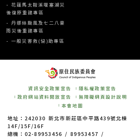
- 花蓮馬太鞍溪堰塞湖災
後復原重建專區
- 丹娜絲颱風及七二八豪
雨災後重建專區
- 一般災害救(協)助專區
資訊安全政策宣告
隱私權政策宣告
政府網站資料開放宣告
無障礙網頁設計說明
本會地圖
地址：242030 新北市新莊區中平路439號北棟
14F/15F/16F
總機：02-89953456 / 89953457 /