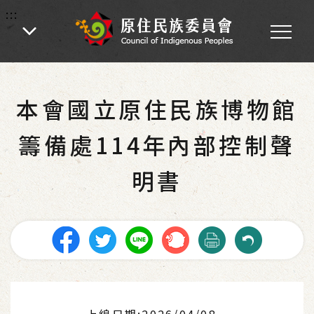
:::
:::
首頁
-
為民服務
-
主動公開資訊
-
內部控制專區
本會國立原住民族博物館
籌備處114年內部控制聲
明書
上線日期:2026/04/08