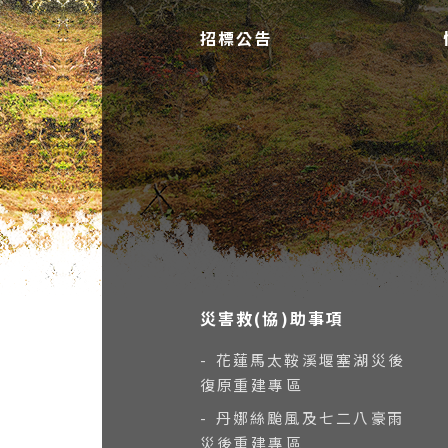
招標公告
災害救(協)助事項
- 花蓮馬太鞍溪堰塞湖災後
復原重建專區
- 丹娜絲颱風及七二八豪雨
災後重建專區