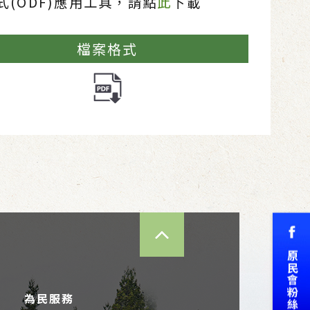
(ODF)應用工具，請點
此
下載
檔案格式
TOP
為民服務