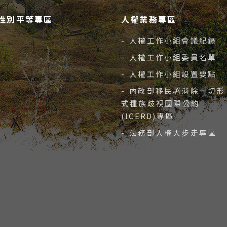
性別平等專區
人權業務專區
- 人權工作小組會議紀錄
- 人權工作小組委員名單
- 人權工作小組設置要點
- 內政部移民署消除一切形
式種族歧視國際公約
(ICERD)專區
- 法務部人權大步走專區