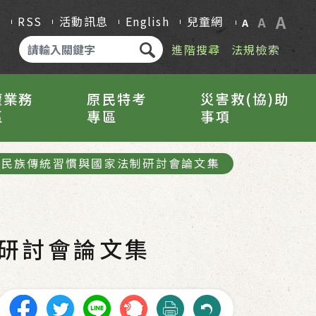
A
Q
RSS
活動訊息
English
兒童網
A
A
進階搜尋
法規檢索
權業務
原民特考
災害救(協)助
區
專區
事項
住民族傳統習慣與國家法制研討會論文集
研討會論文集