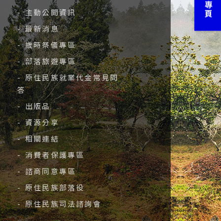
- 主動公開資訊
- 最新消息
- 歲時祭儀專區
- 部落旅遊專區
- 原住民族就業代金常見問
答
- 出版品
- 資源分享
- 相關連結
- 消費者保護專區
- 諮商同意專區
- 原住民族部落役
- 原住民族司法諮詢會