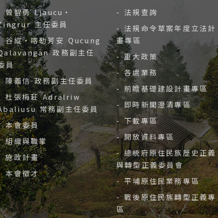
- 曾智勇 Ljaucu‧
- 法規查詢
Zingrur 主任委員
- 法規命令草案年度立法計
- 谷縱‧喀勒芳安 Qucung
畫專區
Qalavangan 政務副主任
- 重大政策
委員
- 各處業務
- 陳義信 政務副主任委員
- 前瞻基礎建設計畫專區
- 杜張梅莊 Adralriw
- 即時新聞澄清專區
Abaliusu 常務副主任委員
- 下載專區
- 本會委員
- 開放資料專區
- 組織與職掌
- 總統府原住民族歷史正義
- 施政計畫
與轉型正義委員會
- 本會徵才
- 平埔原住民業務專區
- 戰後原住民族轉型正義專
區