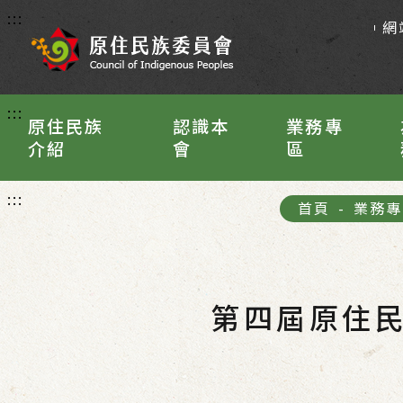
:::
網
:::
原住民族
認識本
業務專
介紹
會
區
:::
首頁
-
業務專
第四屆原住