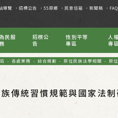
站導覽
招標公告
55原鄉
民意信箱
新聞稿
FA
為民服
招標公
性別平等
人
務
告
專區
專
區
-
各處業務
-
綜合規劃
-
原住民族法學相關
-
原
民族傳統習慣規範與國家法制