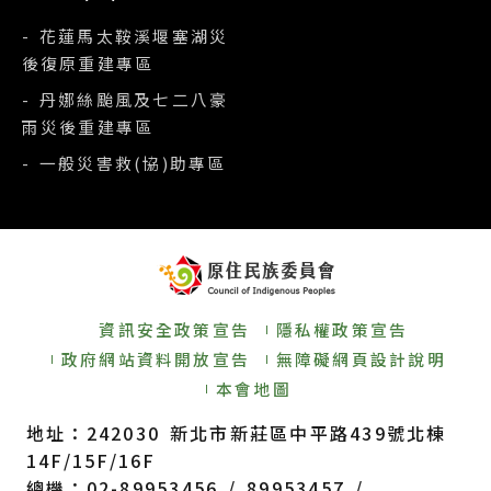
- 花蓮馬太鞍溪堰塞湖災
後復原重建專區
- 丹娜絲颱風及七二八豪
雨災後重建專區
- 一般災害救(協)助專區
資訊安全政策宣告
隱私權政策宣告
政府網站資料開放宣告
無障礙網頁設計說明
本會地圖
地址：242030 新北市新莊區中平路439號北棟
14F/15F/16F
總機：02-89953456 / 89953457 /