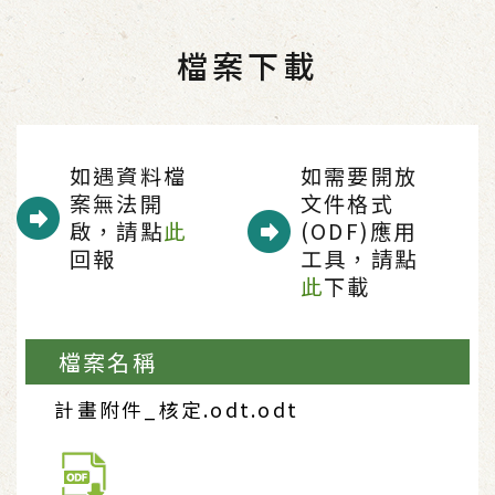
檔案下載
如遇資料檔
如需要開放
案無法開
文件格式
啟，請點
此
(ODF)應用
回報
工具，請點
此
下載
檔案名稱
計畫附件_核定.odt.odt