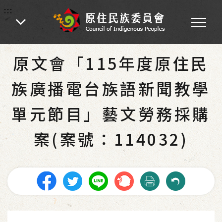
:::
:::
首頁
-
為民服務
-
最新消息
-
教育文化
原文會「115年度原住民
族廣播電台族語新聞教學
單元節目」藝文勞務採購
案(案號：114032)