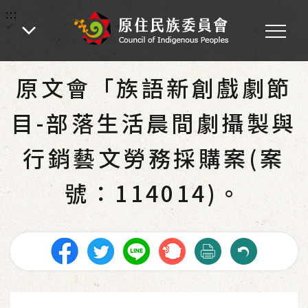
:::
:::
首頁
-
為民服務
-
最新消息
-
教育文化
原文會「族語新創戲劇節
目-部落生活晨間劇攝製與
行銷藝文勞務採購案(案
號：114014)。