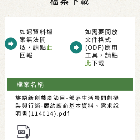
檔案下載
如遇資料檔
如需要開放
案無法開
文件格式
啟，請點
此
(ODF)應用
回報
工具，請點
此
下載
檔案名稱
族語新創戲劇節目-部落生活晨間劇攝
製與行銷-履約廠商基本資料、需求說
明書(114014).pdf