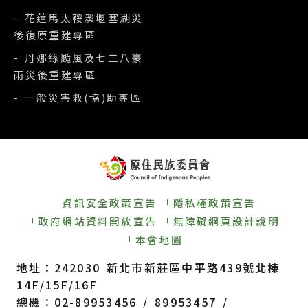
- 花蓮馬太鞍溪堰塞湖災
後復原重建專區
- 丹娜絲颱風及七二八豪
雨災後重建專區
- 一般災害救(協)助專區
資訊安全政策宣告
隱私權政策宣告
政府網站資料開放宣告
無障礙網頁設計說明
本會地圖
地址：242030 新北市新莊區中平路439號北棟
14F/15F/16F
總機：02-89953456 / 89953457 /