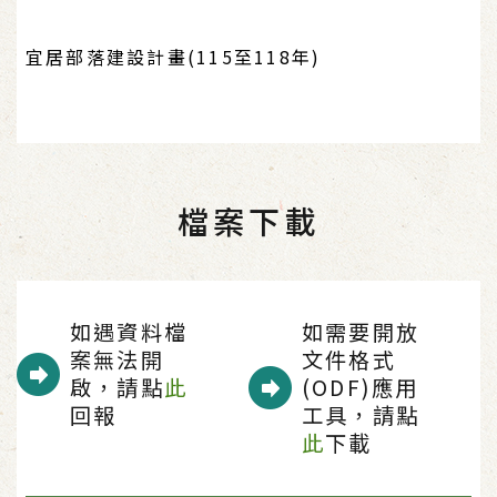
宜居部落建設計畫(115至118年)
檔案下載
如遇資料檔
如需要開放
案無法開
文件格式
啟，請點
此
(ODF)應用
回報
工具，請點
此
下載