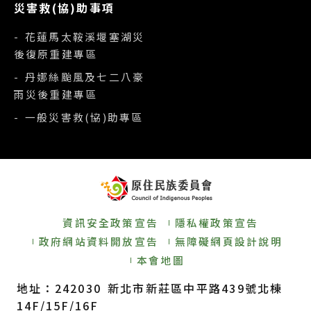
災害救(協)助事項
- 花蓮馬太鞍溪堰塞湖災
後復原重建專區
- 丹娜絲颱風及七二八豪
雨災後重建專區
- 一般災害救(協)助專區
資訊安全政策宣告
隱私權政策宣告
政府網站資料開放宣告
無障礙網頁設計說明
本會地圖
地址：242030 新北市新莊區中平路439號北棟
14F/15F/16F