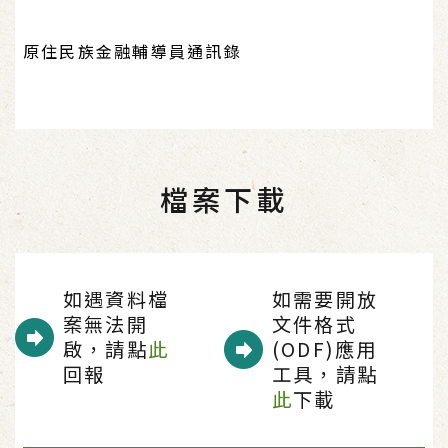
原住民族金融輔導員通訊錄
檔案下載
如遇資料檔
如需要開放
案無法開
文件格式
啟，請點
此
(ODF)應用
回報
工具，請點
此
下載