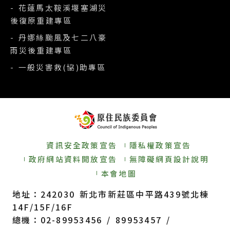
- 花蓮馬太鞍溪堰塞湖災
後復原重建專區
- 丹娜絲颱風及七二八豪
雨災後重建專區
- 一般災害救(協)助專區
資訊安全政策宣告
隱私權政策宣告
政府網站資料開放宣告
無障礙網頁設計說明
本會地圖
地址：242030 新北市新莊區中平路439號北棟
14F/15F/16F
總機：02-89953456 / 89953457 /