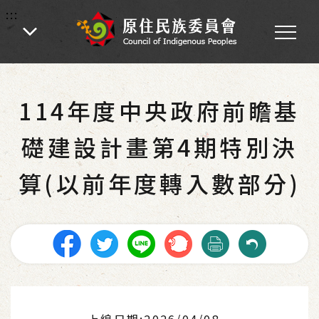
:::
:::
首頁
-
為民服務
-
主動公開資訊
-
預算及決算書
114年度中央政府前瞻基
礎建設計畫第4期特別決
算(以前年度轉入數部分)
上線日期:2026/04/08