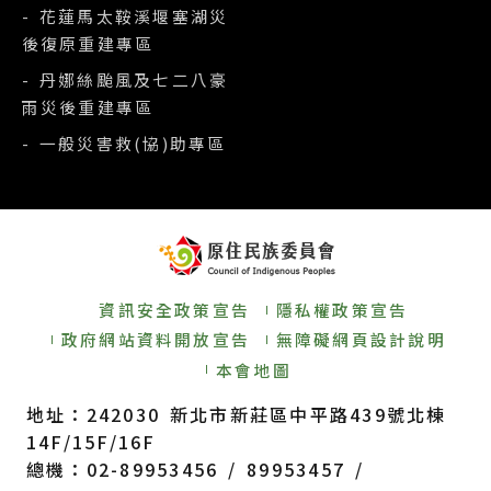
- 花蓮馬太鞍溪堰塞湖災
後復原重建專區
- 丹娜絲颱風及七二八豪
雨災後重建專區
- 一般災害救(協)助專區
資訊安全政策宣告
隱私權政策宣告
政府網站資料開放宣告
無障礙網頁設計說明
本會地圖
地址：242030 新北市新莊區中平路439號北棟
14F/15F/16F
總機：02-89953456 / 89953457 /