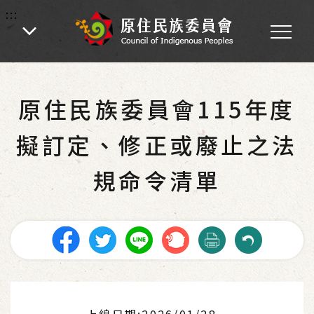
:::
:::
首頁
-
業務專區
-
法規命令草案年度立法計畫專區
原住民族委員會115年度
擬訂定、修正或廢止之法
規命令清單
上線日期:2026/01/28