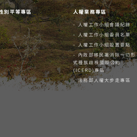
性別平等專區
人權業務專區
- 人權工作小組會議紀錄
- 人權工作小組委員名單
- 人權工作小組設置要點
- 內政部移民署消除一切形
式種族歧視國際公約
(ICERD)專區
- 法務部人權大步走專區