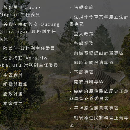
- 曾智勇 Ljaucu‧
- 法規查詢
Zingrur 主任委員
- 法規命令草案年度立法計
- 谷縱‧喀勒芳安 Qucung
畫專區
Qalavangan 政務副主任
- 重大政策
委員
- 各處業務
- 陳義信 政務副主任委員
- 前瞻基礎建設計畫專區
- 杜張梅莊 Adralriw
- 即時新聞澄清專區
Abaliusu 常務副主任委員
- 下載專區
- 本會委員
- 開放資料專區
- 組織與職掌
- 總統府原住民族歷史正義
- 施政計畫
與轉型正義委員會
- 本會徵才
- 平埔原住民業務專區
- 戰後原住民族轉型正義專
區