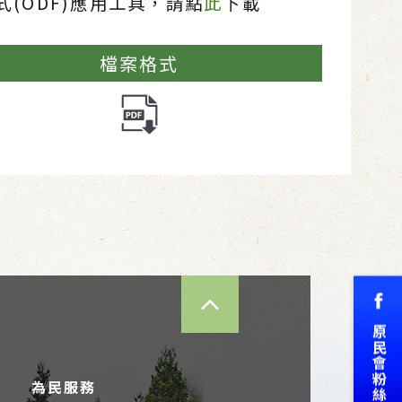
(ODF)應用工具，請點
此
下載
檔案格式
TOP
為民服務