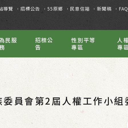
站導覽
招標公告
55原鄉
民意信箱
新聞稿
FA
為民服
招標公
性別平等
人
務
告
專區
專
族委員會第2屆人權工作小組