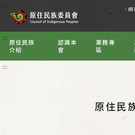
:::
網
:::
原住民族
認識本
業務專
介紹
會
區
:::
原住民