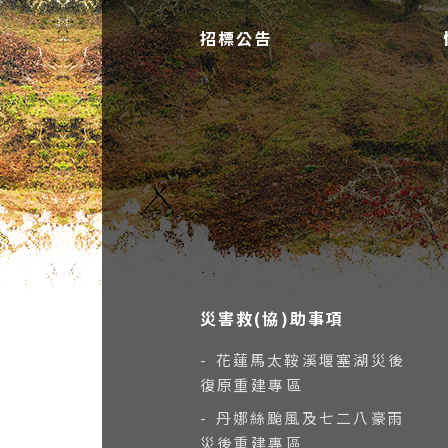
招標公告
災害救(協)助事項
- 花蓮馬太鞍溪堰塞湖災後
復原重建專區
- 丹娜絲颱風及七二八豪雨
災後重建專區