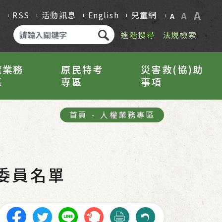
A
Q
RSS
活動訊息
English
兒童網
A
A
進階搜尋
法規檢索
權業務
原民特考
災害救(協)助
區
專區
事項
首頁
-
人權業務專區
委員名單