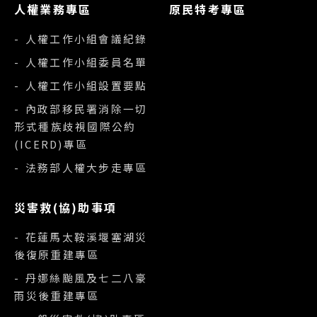
人權業務專區
原民特考專區
- 人權工作小組會議紀錄
- 人權工作小組委員名單
- 人權工作小組設置要點
- 內政部移民署消除一切
形式種族歧視國際公約
(ICERD)專區
- 法務部人權大步走專區
災害救(協)助事項
- 花蓮馬太鞍溪堰塞湖災
後復原重建專區
- 丹娜絲颱風及七二八豪
雨災後重建專區