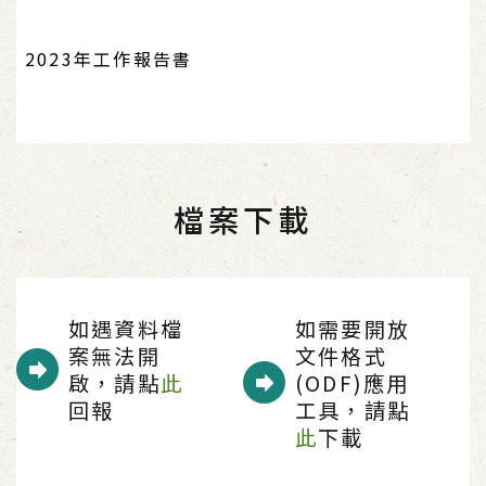
2023年工作報告書
檔案下載
如遇資料檔
如需要開放
案無法開
文件格式
啟，請點
此
(ODF)應用
回報
工具，請點
此
下載