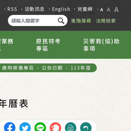
A
Q
RSS
活動訊息
English
兒童網
A
A
進階搜尋
法規檢索
權業務
原民特考
災害救(協)助
區
專區
事項
歲時祭儀專區
-
公告日期
-
113年度
年曆表