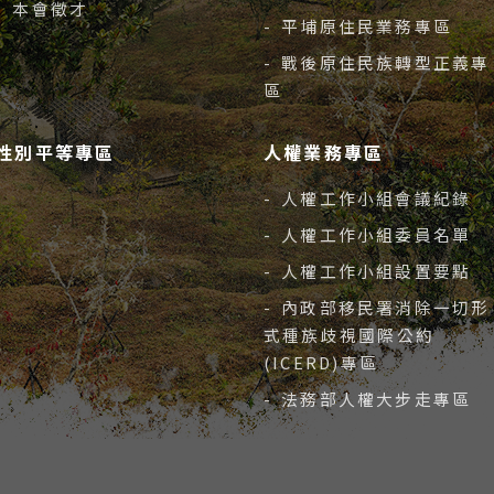
- 本會徵才
- 平埔原住民業務專區
- 戰後原住民族轉型正義專
區
性別平等專區
人權業務專區
- 人權工作小組會議紀錄
- 人權工作小組委員名單
- 人權工作小組設置要點
- 內政部移民署消除一切形
式種族歧視國際公約
(ICERD)專區
- 法務部人權大步走專區