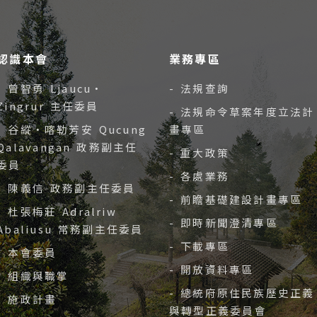
認識本會
業務專區
- 曾智勇 Ljaucu‧
- 法規查詢
Zingrur 主任委員
- 法規命令草案年度立法計
- 谷縱‧喀勒芳安 Qucung
畫專區
Qalavangan 政務副主任
- 重大政策
委員
- 各處業務
- 陳義信 政務副主任委員
- 前瞻基礎建設計畫專區
- 杜張梅莊 Adralriw
- 即時新聞澄清專區
Abaliusu 常務副主任委員
- 下載專區
- 本會委員
- 開放資料專區
- 組織與職掌
- 總統府原住民族歷史正義
- 施政計畫
與轉型正義委員會