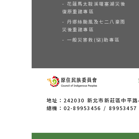
- 花蓮馬太鞍溪堰塞湖災後
復原重建專區
- 丹娜絲颱風及七二八豪雨
災後重建專區
- 一般災害救(協)助專區
地址：242030 新北市新莊區中平路43
總機：02-89953456 / 89953457 