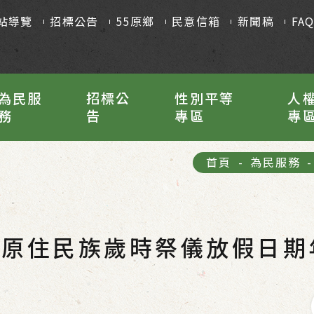
站導覽
招標公告
55原鄉
民意信箱
新聞稿
FA
為民服
招標公
性別平等
人
務
告
專區
專
首頁
-
為民服務
-
3年原住民族歲時祭儀放假日期