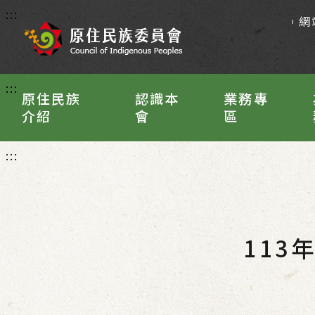
:::
網
:::
原住民族
認識本
業務專
介紹
會
區
:::
11