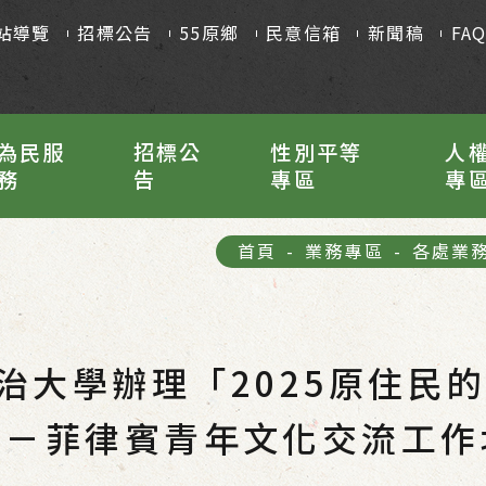
站導覽
招標公告
55原鄉
民意信箱
新聞稿
FA
為民服
招標公
性別平等
人
務
告
專區
專
首頁
-
業務專區
-
各處業
政治大學辦理「2025原住民
灣－菲律賓青年文化交流工作