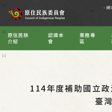
:::
網
:::
原住民族
認識本
業務專
介紹
會
區
:::
114年度補助國立
臺