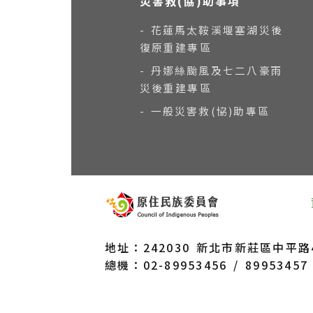
災害救(協)助事項
- 花蓮馬太鞍溪堰塞湖災後
復原重建專區
- 丹娜絲颱風及七二八豪雨
災後重建專區
- 一般災害救(協)助專區
地址：242030 新北市新莊區中平路43
總機：02-89953456 / 89953457 