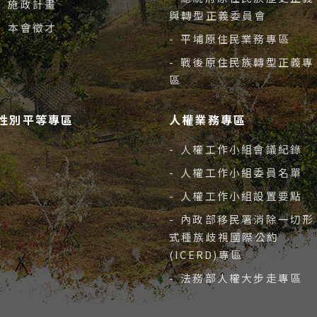
- 施政計畫
與轉型正義委員會
- 本會徵才
- 平埔原住民業務專區
- 戰後原住民族轉型正義專
區
性別平等專區
人權業務專區
- 人權工作小組會議紀錄
- 人權工作小組委員名單
- 人權工作小組設置要點
- 內政部移民署消除一切形
式種族歧視國際公約
(ICERD)專區
- 法務部人權大步走專區