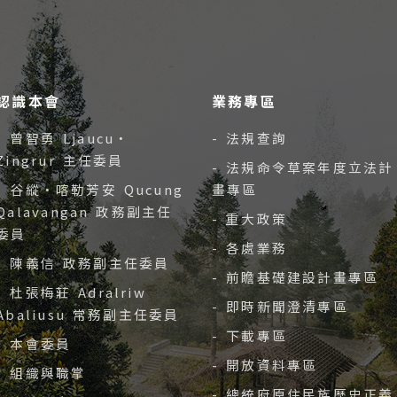
認識本會
業務專區
- 曾智勇 Ljaucu‧
- 法規查詢
Zingrur 主任委員
- 法規命令草案年度立法計
- 谷縱‧喀勒芳安 Qucung
畫專區
Qalavangan 政務副主任
- 重大政策
委員
- 各處業務
- 陳義信 政務副主任委員
- 前瞻基礎建設計畫專區
- 杜張梅莊 Adralriw
- 即時新聞澄清專區
Abaliusu 常務副主任委員
- 下載專區
- 本會委員
- 開放資料專區
- 組織與職掌
- 總統府原住民族歷史正義