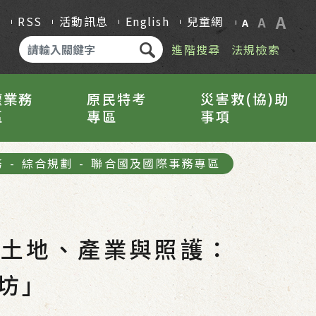
A
Q
RSS
活動訊息
English
兒童網
A
A
進階搜尋
法規檢索
權業務
原民特考
災害救(協)助
區
專區
事項
務
-
綜合規劃
-
聯合國及國際事務專區
的土地、產業與照護：
坊」