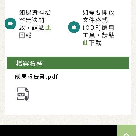
如遇資料檔
如需要開放
案無法開
文件格式
啟，請點
此
(ODF)應用
回報
工具，請點
此
下載
檔案名稱
成果報告書.pdf
TOP