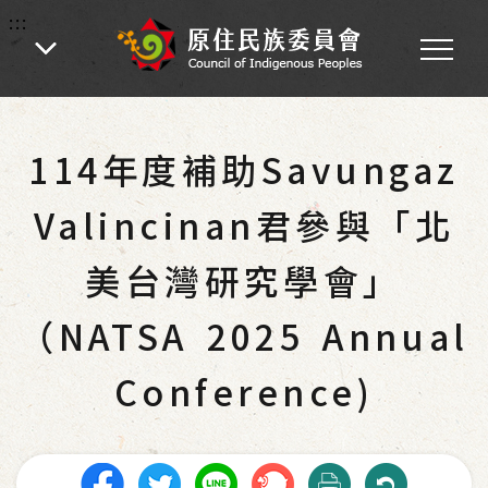
:::
:::
首頁
-
業務專區
-
各處業務
-
綜合規劃
-
聯合國及國際事務專區
114年度補助Savungaz
Valincinan君參與「北
美台灣研究學會」
（NATSA 2025 Annual
Conference)