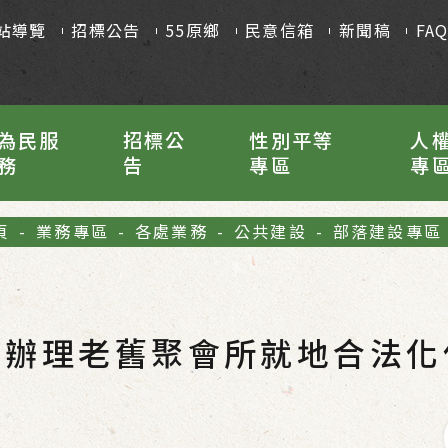
站導覽
招標公告
55原鄉
民意信箱
新聞稿
FA
為民服
招標公
性別平等
人
務
告
專區
專
頁
-
業務專區
-
各處業務
-
公共建設
-
部落建設專區
府辦理老舊聚會所就地合法化