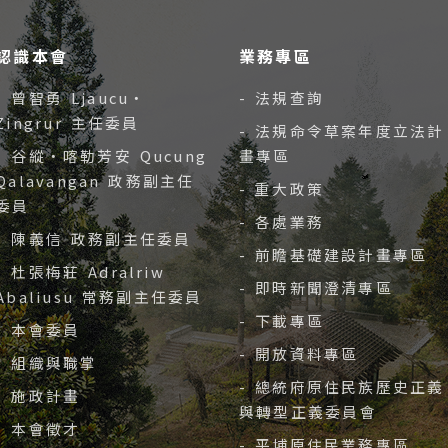
認識本會
業務專區
- 曾智勇 Ljaucu‧
- 法規查詢
Zingrur 主任委員
- 法規命令草案年度立法計
- 谷縱‧喀勒芳安 Qucung
畫專區
Qalavangan 政務副主任
- 重大政策
委員
- 各處業務
- 陳義信 政務副主任委員
- 前瞻基礎建設計畫專區
- 杜張梅莊 Adralriw
- 即時新聞澄清專區
Abaliusu 常務副主任委員
- 下載專區
- 本會委員
- 開放資料專區
- 組織與職掌
- 總統府原住民族歷史正義
- 施政計畫
與轉型正義委員會
- 本會徵才
- 平埔原住民業務專區