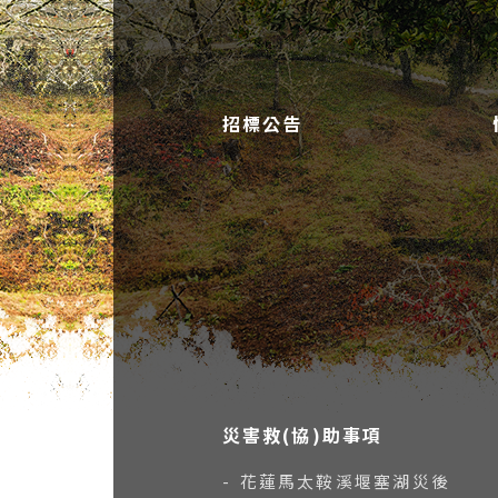
招標公告
災害救(協)助事項
- 花蓮馬太鞍溪堰塞湖災後