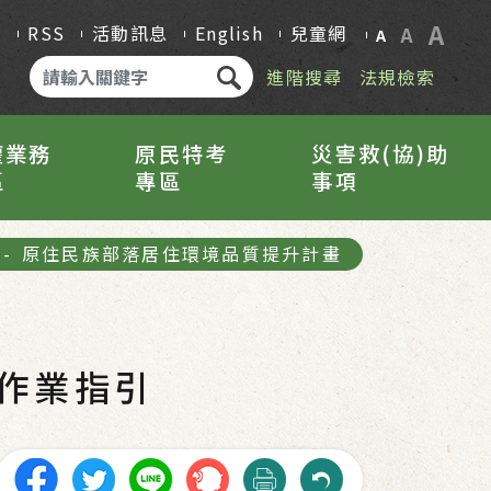
A
Q
RSS
活動訊息
English
兒童網
A
A
進階搜尋
法規檢索
權業務
原民特考
災害救(協)助
區
專區
事項
-
原住民族部落居住環境品質提升計畫
作業指引