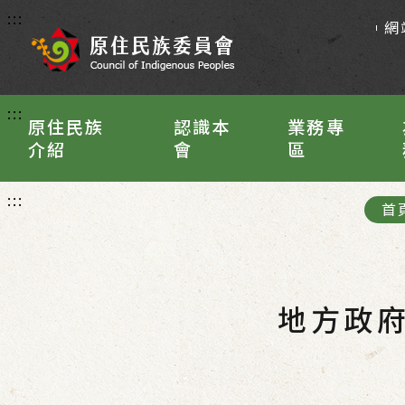
:::
網
:::
原住民族
認識本
業務專
介紹
會
區
:::
首
地方政