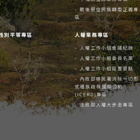
- 戰後原住民族轉型正義專
區
性別平等專區
人權業務專區
- 人權工作小組會議紀錄
- 人權工作小組委員名單
- 人權工作小組設置要點
- 內政部移民署消除一切形
式種族歧視國際公約
(ICERD)專區
- 法務部人權大步走專區